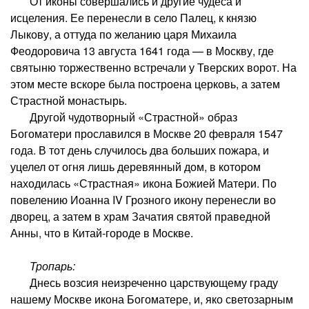
От иконы совершались и другие чудеса и
исцеления. Ее перенесли в село Палец, к князю
Лыкову, а оттуда по желанию царя Михаила
Феодоровича 13 августа 1641 года — в Москву, где
святыню торжественно встречали у Тверских ворот. На
этом месте вскоре была построена церковь, а затем
Страстной монастырь.
Другой чудотворный «Страстной» образ
Богоматери прославился в Москве 20 февраля 1547
года. В тот день случилось два больших пожара, и
уцелел от огня лишь деревянный дом, в котором
находилась «Страстная» икона Божией Матери. По
повелению Иоанна IV Грозного икону перенесли во
дворец, а затем в храм Зачатия святой праведной
Анны, что в Китай-городе в Москве.
Тропарь:
Днесь возсия неизреченно царствующему граду
нашему Москве икона Богоматере, и, яко светозарным