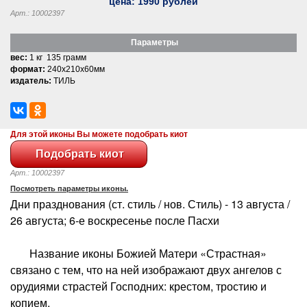
цена:
1990
рублей
Арт.: 10002397
Параметры
вес:
1 кг 135 грамм
формат:
240x210x60мм
издатель:
ТИЛЬ
Для этой иконы Вы можете подобрать киот
Арт.: 10002397
Посмотреть параметры иконы.
Дни празднования (ст. стиль / нов. Стиль) - 13 августа /
26 августа; 6-е воскресенье после Пасхи
Название иконы Божией Матери «Страстная»
связано с тем, что на ней изображают двух ангелов с
орудиями страстей Господних: крестом, тростию и
копием.