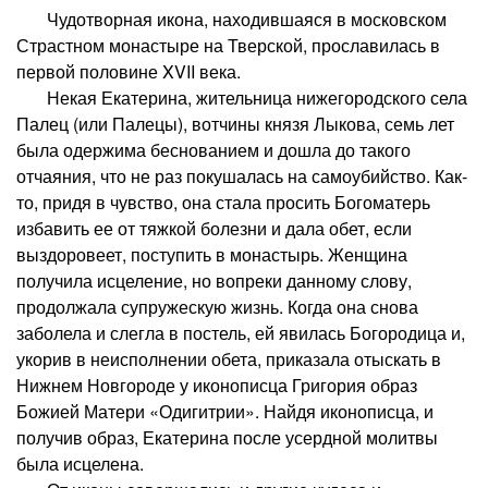
Чудотворная икона, находившаяся в московском
Страстном монастыре на Тверской, прославилась в
первой половине XVII века.
Некая Екатерина, жительница нижегородского села
Палец (или Палецы), вотчины князя Лыкова, семь лет
была одержима беснованием и дошла до такого
отчаяния, что не раз покушалась на самоубийство. Как-
то, придя в чувство, она стала просить Богоматерь
избавить ее от тяжкой болезни и дала обет, если
выздоровеет, поступить в монастырь. Женщина
получила исцеление, но вопреки данному слову,
продолжала супружескую жизнь. Когда она снова
заболела и слегла в постель, ей явилась Богородица и,
укорив в неисполнении обета, приказала отыскать в
Нижнем Новгороде у иконописца Григория образ
Божией Матери «Одигитрии». Найдя иконописца, и
получив образ, Екатерина после усердной молитвы
была исцелена.