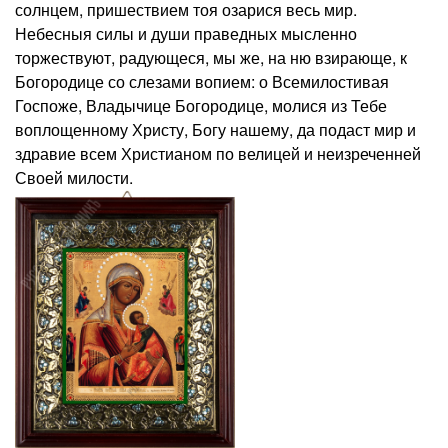
солнцем, пришествием тоя озарися весь мир.
Небесныя силы и души праведных мысленно
торжествуют, радующеся, мы же, на ню взирающе, к
Богородице со слезами вопием: о Всемилостивая
Госпоже, Владычице Богородице, молися из Тебе
воплощенному Христу, Богу нашему, да подаст мир и
здравие всем Христианом по велицей и неизреченней
Своей милости.