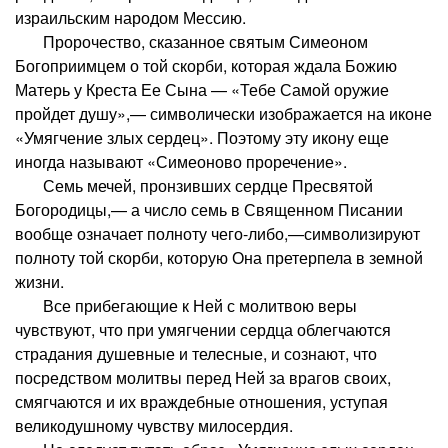
израильским народом Мессию.
Пророчество, сказанное святым Симеоном
Богоприимцем о той скорби, которая ждала Божию
Матерь у Креста Ее Сына — «Тебе Самой оружие
пройдет душу»,— символически изображается на иконе
«Умягчение злых сердец». Поэтому эту икону еще
иногда называют «Симеоново проречение».
Семь мечей, пронзивших сердце Пресвятой
Богородицы,— а число семь в Священном Писании
вообще означает полноту чего-либо,—символизируют
полноту той скорби, которую Она претерпела в земной
жизни.
Все прибегающие к Ней с молитвою веры
чувствуют, что при умягчении сердца облегчаются
страдания душевные и телесные, и сознают, что
посредством молитвы перед Ней за врагов своих,
смягчаются и их враждебные отношения, уступая
великодушному чувству милосердия.