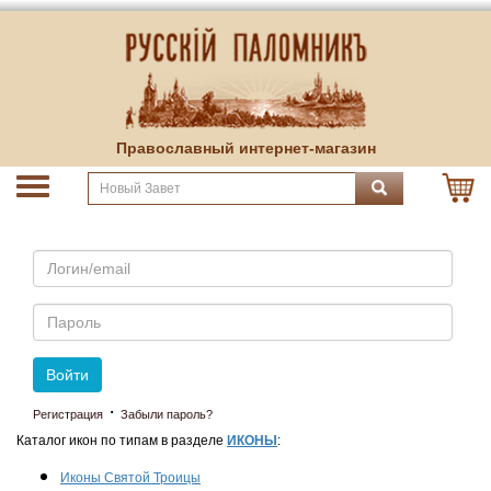
Православный интернет-магазин
Email
Пароль
Войти
·
Регистрация
Забыли пароль?
Каталог икон по типам в разделе
ИКОНЫ
:
Иконы Святой Троицы