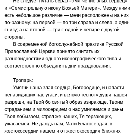
Не следует путать образ «Умягчение злых сердец»
и «Семистрельную икону Божьей Матери». Между ними
есть небольшое различие — мечи расположены на них
по-разному: на первой — по три справа и слева, а один
снизу; а на второй — три с одной и четыре с другой
стороны.
В современной богослужебной практике Русской
Православной Церкви принято считать их
разновидностями одного иконографического типа и
соответственно объединять дни празднования.
Тропарь:
Умягчи наша злая сердца, Богородице, и напасти
ненавидящих нас угаси, и всякую тесноту души нашея
разреши, на Твой бо святый образ взирающе, Твоим
страданием и милосердием о нас умиляемся и раны
Твоя лобызаем, стрел же наших, Тя терзающих,
ужасаемся. Не даждь нам, Мати Благосердая, в
жестокосердии нашем и от жестокосердия ближних