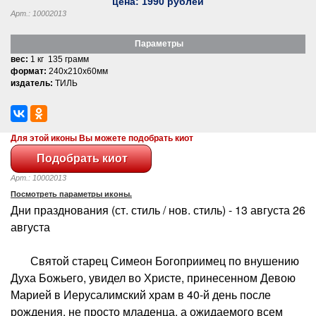
цена:
1990
рублей
Арт.: 10002013
Параметры
вес:
1 кг 135 грамм
формат:
240x210x60мм
издатель:
ТИЛЬ
Для этой иконы Вы можете подобрать киот
Арт.: 10002013
Посмотреть параметры иконы.
Дни празднования (ст. стиль / нов. стиль) - 13 августа 26
августа
Святой старец Симеон Богоприимец по внушению
Духа Божьего, увидел во Христе, принесенном Девою
Марией в Иерусалимский храм в 40-й день после
рождения, не просто младенца, а ожидаемого всем