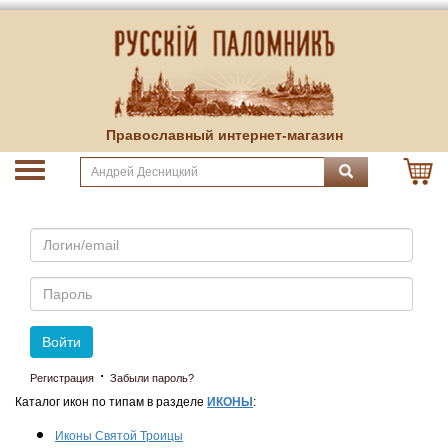
Православный интернет-магазин
Email
Пароль
Войти
·
Регистрация
Забыли пароль?
Каталог икон по типам в разделе
ИКОНЫ
:
Иконы Святой Троицы