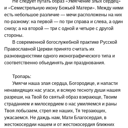
Не следует путать образ «Умягчение злых сердец»
и «Семистрельную икону Божьей Матери». Между ними
есть небольшое различие — мечи расположены на них
по-разному: на первой — по три справа и слева, а один
снизу; а на второй — три с одной и четыре с другой
стороны.
В современной богослужебной практике Русской
Православной Церкви принято считать их
разновидностями одного иконографического типа и
соответственно объединять дни празднования.
Тропарь:
Умягчи наша злая сердца, Богородице, и напасти
ненавидящих нас угаси, и всякую тесноту души нашея
разреши, на Твой бо святый образ взирающе, Твоим
страданием и милосердием о нас умиляемся и раны
Твоя лобызаем, стрел же наших, Тя терзающих,
ужасаемся. Не даждь нам, Мати Благосердая, в
жестокосердии нашем и от жестокосердия ближних