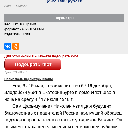
цена:
1450
рублей
Арт.: 10000487
Параметры
вес:
1 кг 100 грамм
формат:
240x210x60мм
издатель:
ТИЛЬ
Для этой иконы Вы можете подобрать киот
Арт.: 10000487
Посмотреть параметры иконы.
Род. 6 / 19 мая, Тезоименитство 6 / 19 декабря,
Злодейски убит в Екатеринбурге в доме Ипатьева в
ночь на среду 4 / 17 июля 1918 г.
Сам Царь-мученик Николай явил для будущих
благочестивых правителей России наилучший образец
подхода к прославлению святых угодников Божиих. Он
не имел страха перед мнением неверующей публики.