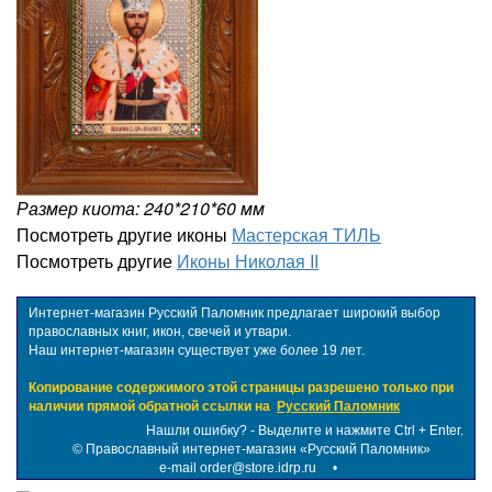
Размер киота: 240*210*60 мм
Посмотреть другие иконы
Мастерская ТИЛЬ
Посмотреть другие
Иконы Николая II
Интернет-магазин Русский Паломник предлагает широкий выбор
православных книг, икон, свечей и утвари.
Наш интернет-магазин существует уже более 19 лет.
Копирование содержимого этой страницы разрешено только при
наличии прямой обратной ссылки на
Русский Паломник
Нашли ошибку? - Выделите и нажмите Ctrl + Enter.
©
Православный интернет-магазин «Русский Паломник»
e-mail order@store.idrp.ru
•