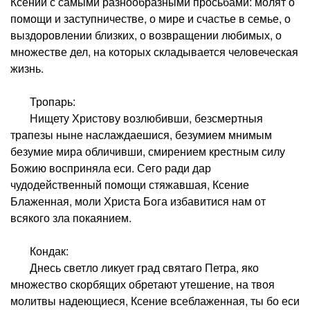
Ксении с самыми разнообразными просьбами: молят о
помощи и заступничестве, о мире и счастье в семье, о
выздоровлении близких, о возвращении любимых, о
множестве дел, на которых складывается человеческая
жизнь.
Тропарь:
Нищету Христову возлюбивши, безсмертныя
трапезы ныне наслаждаешися, безумием мнимым
безумие мира обличивши, смирением крестным силу
Божию восприняла еси. Сего ради дар
чудодейственный помощи стяжавшая, Ксение
Блаженная, моли Христа Бога избавитися нам от
всякого зла покаянием.
Кондак:
Днесь светло ликует град святаго Петра, яко
множество скорбящих обретают утешение, на твоя
молитвы надеющиеся, Ксение всеблаженная, ты бо еси