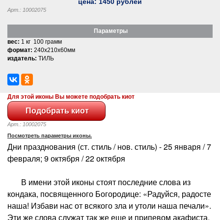
цена:
1450
рублей
Арт.: 10002075
Параметры
вес:
1 кг 100 грамм
формат:
240x210x60мм
издатель:
ТИЛЬ
Для этой иконы Вы можете подобрать киот
Арт.: 10002075
Посмотреть параметры иконы.
Дни празднования (ст. стиль / нов. стиль) - 25 января / 7
февраля; 9 октября / 22 октября
В имени этой иконы стоят последние слова из
кондака, посвященного Богородице: «Радуйся, радосте
наша! Избави нас от всякого зла и утоли наша печали».
Эти же слова служат так же еще и припевом акафиста.