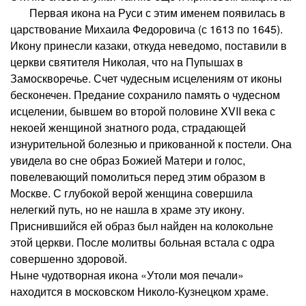
Первая икона на Руси с этим именем появилась в
царствование Михаила Федоровича (с 1613 по 1645).
Икону принесли казаки, откуда неведомо, поставили в
церкви святителя Николая, что на Пупышах в
Замоскворечье. Счет чудесным исцелениям от иконы
бесконечен. Предание сохранило память о чудесном
исцелении, бывшем во второй половине XVII века с
некоей женщиной знатного рода, страдающей
изнурительной болезнью и прикованной к постели. Она
увидела во сне образ Божией Матери и голос,
повелевающий помолиться перед этим образом в
Москве. С глубокой верой женщина совершила
нелегкий путь, но не нашла в храме эту икону.
Приснившийся ей образ был найден на колокольне
этой церкви. После молитвы больная встала с одра
совершенно здоровой.
Ныне чудотворная икона «Утоли моя печали»
находится в московском Николо-Кузнецком храме.