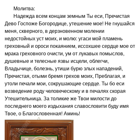
Молитва:
Надежда всем концам земным Ты еси, Пречистая
Дево Госпоже Богородице, утешение мое! Не гнушайся
меня, скверного, в дерзновенном молении
недостойных уст моих, и молю: угаси мой пламень
греховный и ороси покаянием, иссохшее сердце мое от
мрака греховного очисти, ум от лукавых помыслов,
душевные и телесные язвы исцели, облегчи,
Владычице, болезнь, утиши бурю злых нападений,
Пречистая, отыми бремя грехов моих, Преблагая, и
утоли печали мои, сокрушающие сердце. Ты бо еси
возведение роду человеческому и в печалях скорая
Утешительница. За толикие же Твои милости до
последнего моего издыхания славословити буду имя
Твое, о Благословенная! Аминь!