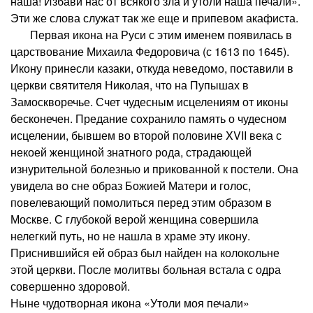
наша! Избави нас от всякого зла и утоли наша печали».
Эти же слова служат так же еще и припевом акафиста.
Первая икона на Руси с этим именем появилась в
царствование Михаила Федоровича (с 1613 по 1645).
Икону принесли казаки, откуда неведомо, поставили в
церкви святителя Николая, что на Пупышах в
Замоскворечье. Счет чудесным исцелениям от иконы
бесконечен. Предание сохранило память о чудесном
исцелении, бывшем во второй половине XVII века с
некоей женщиной знатного рода, страдающей
изнурительной болезнью и прикованной к постели. Она
увидела во сне образ Божией Матери и голос,
повелевающий помолиться перед этим образом в
Москве. С глубокой верой женщина совершила
нелегкий путь, но не нашла в храме эту икону.
Приснившийся ей образ был найден на колокольне
этой церкви. После молитвы больная встала с одра
совершенно здоровой.
Ныне чудотворная икона «Утоли моя печали»