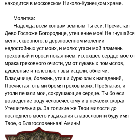
находится в московском Николо-Кузнецком храме.
Молитва:
Надежда всем концам земным Ты еси, Пречистая
Дево Госпоже Богородице, утешение мое! Не гнушайся
меня, скверного, в дерзновенном молении
недостойных уст моих, и молю: угаси мой пламень
греховный и ороси покаянием, иссохшее сердце мое от
мрака греховного очисти, ум от лукавых помыслов,
душевные и телесные язвы исцели, облегчи,
Владычице, болезнь, утиши бурю злых нападений,
Пречистая, отыми бремя грехов моих, Преблагая, и
утоли печали мои, сокрушающие сердце. Ты бо еси
возведение роду человеческому и в печалях скорая
Утешительница. За толикие же Твои милости до
последнего моего издыхания славословити буду имя
Твое, о Благословенная! Аминь!