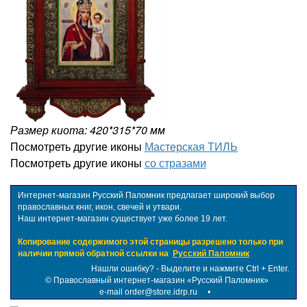
Размер киота: 420*315*70 мм
Посмотреть другие иконы
Мастерская ТИЛЬ
Посмотреть другие иконы
со стразами
Интернет-магазин Русский Паломник предлагает широкий выбор
православных книг, икон, свечей и утвари.
Наш интернет-магазин существует уже более 19 лет.
Копирование содержимого этой страницы разрешено только при
наличии прямой обратной ссылки на
Русский Паломник
Нашли ошибку? - Выделите и нажмите Ctrl + Enter.
©
Православный интернет-магазин «Русский Паломник»
e-mail order@store.idrp.ru
•