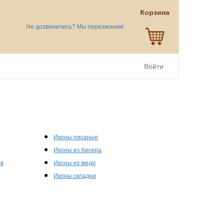
Корзина
Не дозвонились? Мы перезвоним!
Войти
Иконы писаные
Иконы из бисера
ов
Иконы из меди
Иконы складни