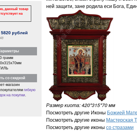
ней защити, зане родила еси Бога, Еди
ю, данный товар
тсутствует на
:
5820
рублей
48
араметры
0 грамм
0x315x70мм
ТИЛЬ
ть со скидкой
ет-магазин
 покупателям
гибкую
док на покупки
.
Размер киота: 420*315*70 мм
Посмотреть другие Иконы
Божией Мате
Посмотреть другие иконы
Мастерская 
Посмотреть другие иконы
со стразами