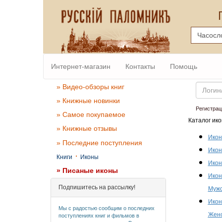
Интернет-магазин
Контакты
Помощь
Email
» Видео-обзоры книг
» Книжные новинки
Регистрац
» Самое покупаемое
Каталог ико
» Книжные отзывы
Икон
» Последние поступления
Икон
·
Книги
Иконы
Икон
» Писаные иконы
Икон
Подпишитесь на рассылку!
Мужс
Икон
Мы с радостью сообщим о последних
Женс
поступлениях книг и фильмов в