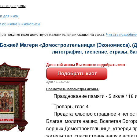
льные разделы
и для икон
и об иконе и иконописи
ри покупке икон действуют накопительный скидки на заказ.
Читать подробне
 Божией Матери «Домостроительница» (Экономисса). (Д
литография, тиснение, стразы, баге
Для этой иконы Вы можете подобрать киот
Арт.: 10002548
Посмотреть параметры иконы.
Празднование памяти - 5 июля / 18 
Тропарь, глас 4
Предстательство страшное и непосты
Благая, молитв наших, Всепетая Богор
верных Домостроительнице, утверди 
жительство, спаси страну нашу и всех