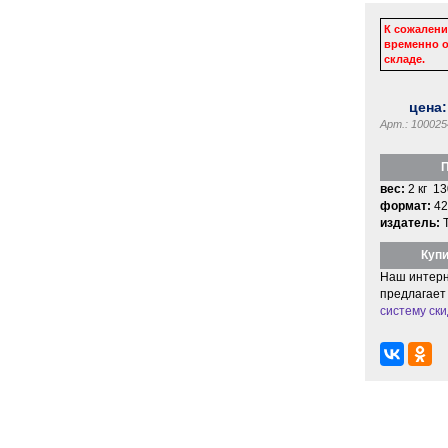
К сожалени
временно о
складе.
цена
Арт.: 100025
П
вес:
2 кг 13
формат:
42
издатель:
Купи
Наш интерн
предлагает
систему ски