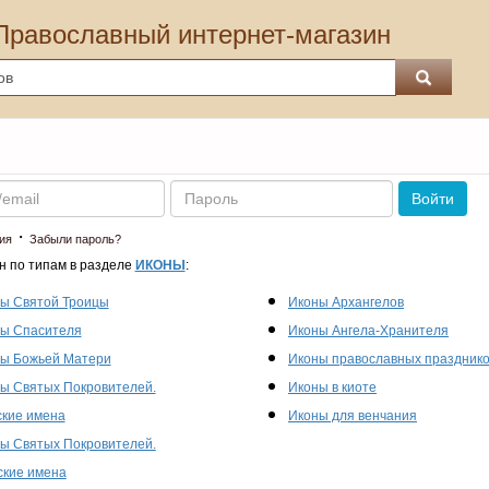
Православный интернет-магазин
Пароль
Войти
·
ия
Забыли пароль?
н по типам в разделе
ИКОНЫ
:
ы Святой Троицы
Иконы Архангелов
ы Спасителя
Иконы Ангела-Хранителя
ы Божьей Матери
Иконы православных праздник
ы Святых Покровителей.
Иконы в киоте
кие имена
Иконы для венчания
ы Святых Покровителей.
кие имена