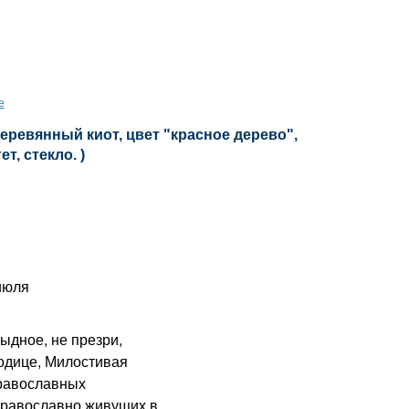
е
еревянный киот, цвет "красное дерево",
т, стекло. )
июля
дное, не презри,
одице, Милостивая
православных
 православно живущих в