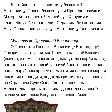
Достойно есть яко воистину блажити Тя
Богородицу, Присноблаженную и Пренепорочную и
Матерь Бога нашего. Честнейшую Херувим и
славнейшую без сравнения Серафим, без истления
Бога Слова родшую, сущую Богородицу Тя величаем.
Молитва ко Пресвятой Богородице:
О Пресвятая Госпоже, Владычице Богородице!
Призри с высоты святыя Твоея на нас, раб Божиих
(имена), и помози нам немощным, утоли скорби наша,
настави на путь правый, уврачуй болезненныя сердца
наша, даруй нам прочее время жития нашего в мире и
покаянии проводити; подаждь христианскую кончину и
на Страшнем Суде Сына Твоего явися нам,
милосердная престательница, да всегда славим Тя со
всеми угодившими Богу во веки веков. Аминь.