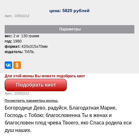
цена:
5820
рублей
Арт.: 10002212
Параметры
вес:
2 кг 130 грамм
год:
1980
формат:
420x315x70мм
издатель:
ТИЛЬ
Для этой иконы Вы можете подобрать киот
Арт.: 10002212
Посмотреть параметры иконы.
Богородице Дево, радуйся, Благодатная Марие,
Господь с Тобою; благословенна Ты в женах и
благословен плод чрева Твоего, яко Спаса родила еси
душ наших.