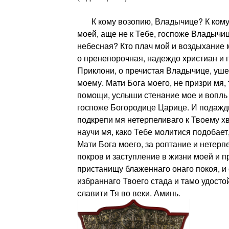
К кому возопию, Владычице? К кому 
моей, аще не к Тебе, госпоже Владычи
небесная? Кто плач мой и воздыхание 
о пренепорочная, надеждо христиан 
Приклони, о пречистая Владычице, уше
моему. Мати Бога моего, не призри мя
помощи, услыши стенание мое и вопль 
госпоже Богородице Царице. И подажд
подкрепи мя нетерпеливаго к Твоему х
научи мя, како Тебе молитися подобает,
Мати Бога моего, за роптание и нетерп
покров и заступление в жизни моей и п
пристанищу блаженнаго онаго покоя, и 
избраннаго Твоего стада и тамо удосто
славити Тя во веки. Аминь.