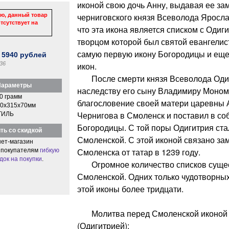
иконой свою дочь Анну, выдавая ее зам
черниговского князя Всеволода Яросл
ю, данный товар
тсутствует на
что эта икона является списком с Одиг
творцом которой был святой евангелис
самую первую икону Богородицы и еще
:
5940
рублей
36
икон.
После смерти князя Всеволода Одиг
араметры
наследству его сыну Владимиру Моном
0 грамм
благословение своей матери царевны Ан
0x315x70мм
Чернигова в Смоленск и поставил в с
ТИЛЬ
Богородицы. С той поры Одигитрия ста
ть со скидкой
Смоленской. С этой иконой связано за
ет-магазин
Смоленска от татар в 1239 году.
 покупателям
гибкую
док на покупки
.
Огромное количество списков сущес
Смоленской. Одних только чудотворных
этой иконы более тридцати.
Молитва перед Смоленской иконой 
(Одигитрией):