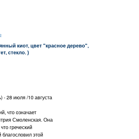
е
янный киот, цвет "красное дерево",
т, стекло. )
) - 28 июля /10 августа
, что означает
итрия Смоленская. Она
 что греческий
 благословил этой