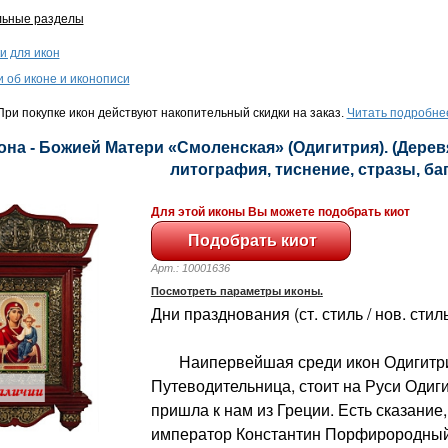
льные разделы
и для икон
и об иконе и иконописи
ри покупке икон действуют накопительный скидки на заказ.
Читать подробне
она - Божией Матери «Смоленская» (Одигитрия). (Дерев
литография, тиснение, стразы, баге
Для этой иконы Вы можете подобрать киот
Арт.: 10001636
Посмотреть параметры иконы.
Дни празднования (ст. стиль / нов. стиль
Наипервейшая среди икон Одигитрий
Путеводительница, стоит на Руси Одиг
пришла к нам из Греции. Есть сказание,
император Константин Порфирородный