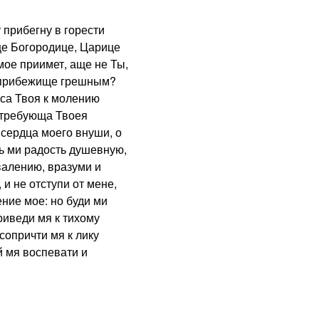
прибегну в горести
це Богородице, Царице
мое приимет, аще не Ты,
и прибежище грешным?
са Твоя к молению
, требующа Твоея
сердца моего внуши, о
ь ми радость душевную,
валению, вразуми и
 и не отступи от мене,
ение мое: но буди ми
риведи мя к тихому
сопричти мя к лику
й мя воспевати и