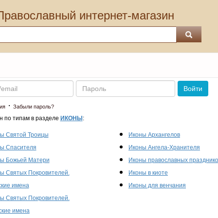
Православный интернет-магазин
Пароль
Войти
·
ия
Забыли пароль?
н по типам в разделе
ИКОНЫ
:
ы Святой Троицы
Иконы Архангелов
ы Спасителя
Иконы Ангела-Хранителя
ы Божьей Матери
Иконы православных праздник
ы Святых Покровителей.
Иконы в киоте
кие имена
Иконы для венчания
ы Святых Покровителей.
кие имена