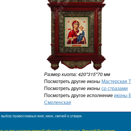
Размер киота: 420*315*70 мм
Посмотреть другие иконы
Мастерская 
Посмотреть другие иконы
со стразами
Посмотреть другое исполнение
иконы 
Смоленская
ыбор православных книг, икон, свечей и утвари.
лько при наличии прямой обратной ссылки на
Русский Паломник