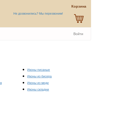
Корзина
Не дозвонились? Мы перезвоним!
Войти
Иконы писаные
Иконы из бисера
ов
Иконы из меди
Иконы складни