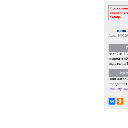
К сожалени
временно о
складе.
цена
Арт.: 100016
П
вес:
2 кг 13
формат:
42
издатель:
Купи
Наш интерн
предлагает
систему ски