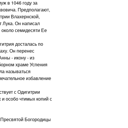
уж в 1046 году за
авовича. Предполагают,
итрии Влахернской,
т Лука. Он написал
 около семидесяти Ее
итрия досталась по
аху. Он перенес
ны - икону - из
оборном храме Успения
ла называться
мечательное избавление
твует с Одигитрии
 и особо чтимых копий с
Пресвятой Богородицы