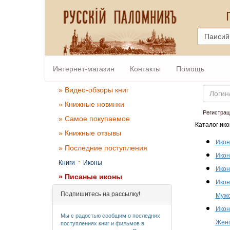
Интернет-магазин
Контакты
Помощь
Email
» Видео-обзоры книг
» Книжные новинки
Регистрац
» Самое покупаемое
Каталог ико
» Книжные отзывы
Икон
» Последние поступления
Икон
·
Книги
Иконы
Икон
» Писаные иконы
Икон
Подпишитесь на рассылку!
Мужс
Икон
Мы с радостью сообщим о последних
Женс
поступлениях книг и фильмов в