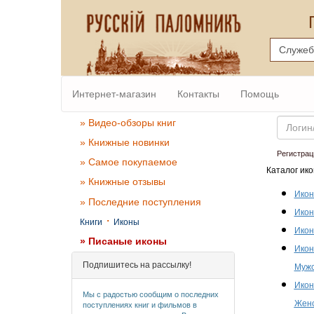
Интернет-магазин
Контакты
Помощь
Email
» Видео-обзоры книг
» Книжные новинки
Регистрац
» Самое покупаемое
Каталог ико
» Книжные отзывы
Икон
» Последние поступления
Икон
·
Книги
Иконы
Икон
» Писаные иконы
Икон
Подпишитесь на рассылку!
Мужс
Икон
Мы с радостью сообщим о последних
Женс
поступлениях книг и фильмов в