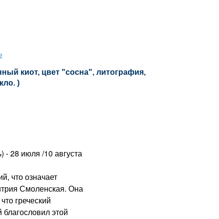
е
ный киот, цвет "сосна", литография,
кло. )
) - 28 июля /10 августа
, что означает
итрия Смоленская. Она
 что греческий
 благословил этой