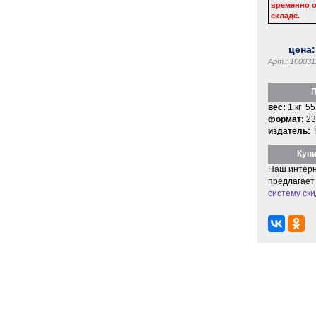
временно о
складе.
цена
Арт.: 100031
П
вес:
1 кг 55
формат:
23
издатель:
Купи
Наш интерн
предлагает
систему ски