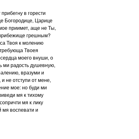
прибегну в горести
це Богородице, Царице
мое приимет, аще не Ты,
и прибежище грешным?
са Твоя к молению
, требующа Твоея
сердца моего внуши, о
ь ми радость душевную,
валению, вразуми и
 и не отступи от мене,
ение мое: но буди ми
риведи мя к тихому
сопричти мя к лику
й мя воспевати и