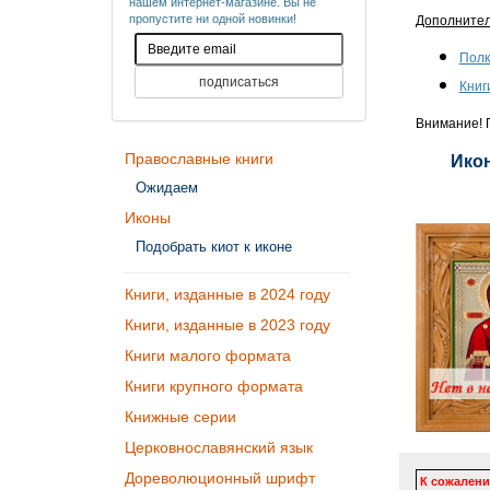
нашем интернет-магазине. Вы не
пропустите ни одной новинки!
Дополните
Полк
Книг
Внимание! П
Православные книги
Икон
Ожидаем
Иконы
Подобрать киот к иконе
Книги, изданные в 2024 году
Книги, изданные в 2023 году
Книги малого формата
Книги крупного формата
Книжные серии
Церковнославянский язык
Дореволюционный шрифт
К сожалени