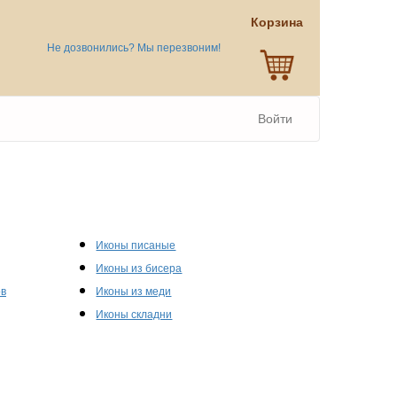
Корзина
Не дозвонились? Мы перезвоним!
Войти
Иконы писаные
Иконы из бисера
ов
Иконы из меди
Иконы складни