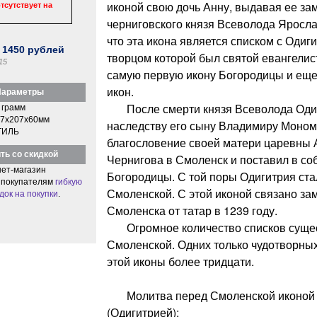
иконой свою дочь Анну, выдавая ее зам
тсутствует на
черниговского князя Всеволода Яросл
что эта икона является списком с Одиг
:
1450
рублей
творцом которой был святой евангелис
15
самую первую икону Богородицы и еще
икон.
араметры
После смерти князя Всеволода Одиг
 грамм
7x207x60мм
наследству его сыну Владимиру Моном
ТИЛЬ
благословение своей матери царевны Ан
ть со скидкой
Чернигова в Смоленск и поставил в с
ет-магазин
Богородицы. С той поры Одигитрия ста
 покупателям
гибкую
Смоленской. С этой иконой связано за
док на покупки
.
Смоленска от татар в 1239 году.
Огромное количество списков сущес
Смоленской. Одних только чудотворных
этой иконы более тридцати.
Молитва перед Смоленской иконой 
(Одигитрией):