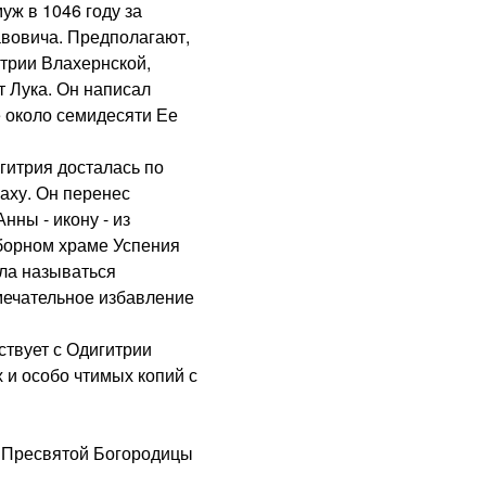
уж в 1046 году за
авовича. Предполагают,
итрии Влахернской,
т Лука. Он написал
 около семидесяти Ее
итрия досталась по
аху. Он перенес
ны - икону - из
оборном храме Успения
ла называться
мечательное избавление
твует с Одигитрии
 и особо чтимых копий с
Пресвятой Богородицы