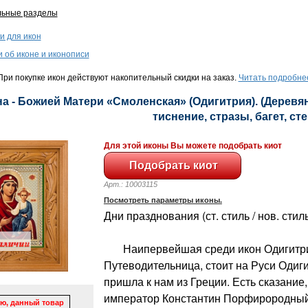
льные разделы
и для икон
и об иконе и иконописи
ри покупке икон действуют накопительный скидки на заказ.
Читать подробне
а - Божией Матери «Смоленская» (Одигитрия). (Деревян
тиснение, стразы, багет, сте
Для этой иконы Вы можете подобрать киот
Арт.: 10003115
Посмотреть параметры иконы.
Дни празднования (ст. стиль / нов. стиль
Наипервейшая среди икон Одигитрий
Путеводительница, стоит на Руси Одиг
пришла к нам из Греции. Есть сказание,
император Константин Порфирородный
ю, данный товар