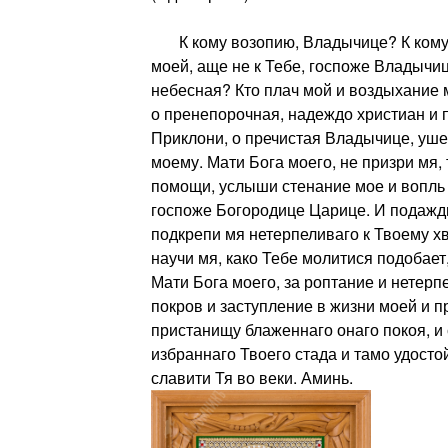
К кому возопию, Владычице? К кому 
моей, аще не к Тебе, госпоже Владычи
небесная? Кто плач мой и воздыхание 
о пренепорочная, надеждо христиан 
Приклони, о пречистая Владычице, уше
моему. Мати Бога моего, не призри мя
помощи, услыши стенание мое и вопль 
госпоже Богородице Царице. И подажд
подкрепи мя нетерпеливаго к Твоему х
научи мя, како Тебе молитися подобает,
Мати Бога моего, за роптание и нетерп
покров и заступление в жизни моей и п
пристанищу блаженнаго онаго покоя, и 
избраннаго Твоего стада и тамо удосто
славити Тя во веки. Аминь.