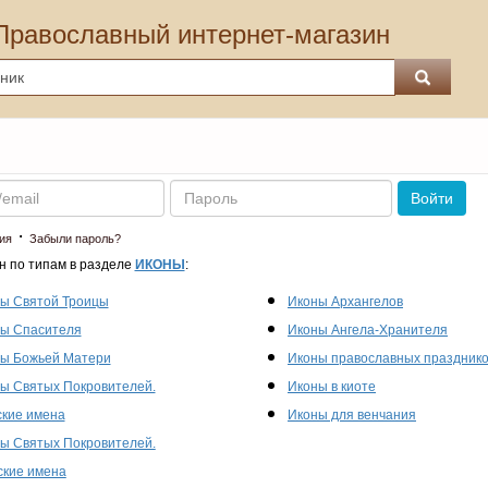
Православный интернет-магазин
Пароль
Войти
·
ия
Забыли пароль?
н по типам в разделе
ИКОНЫ
:
ы Святой Троицы
Иконы Архангелов
ы Спасителя
Иконы Ангела-Хранителя
ы Божьей Матери
Иконы православных праздник
ы Святых Покровителей.
Иконы в киоте
кие имена
Иконы для венчания
ы Святых Покровителей.
кие имена