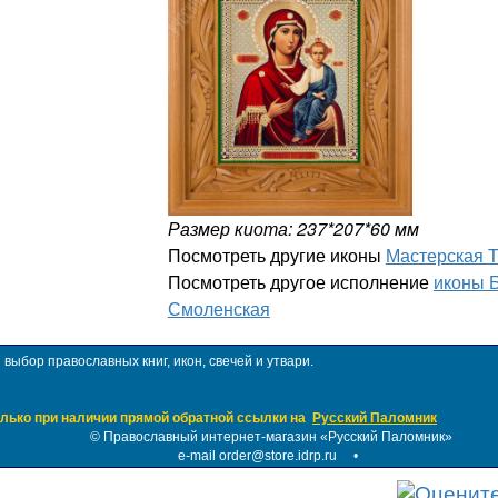
Размер киота: 237*207*60 мм
Посмотреть другие иконы
Мастерская 
Посмотреть другое исполнение
иконы 
Смоленская
ыбор православных книг, икон, свечей и утвари.
лько при наличии прямой обратной ссылки на
Русский Паломник
©
Православный интернет-магазин «Русский Паломник»
e-mail order@store.idrp.ru
•