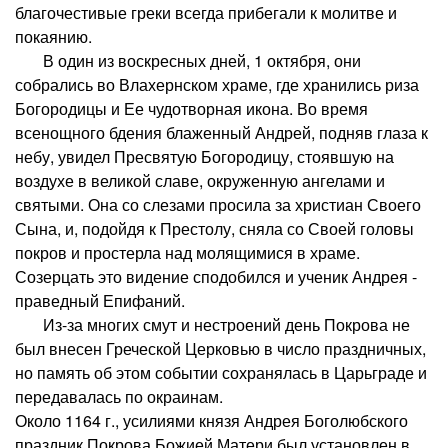
благочестивые греки всегда прибегали к молитве и
покаянию.
В один из воскресных дней, 1 октября, они
собрались во Влахернском храме, где хранились риза
Богородицы и Ее чудотворная икона. Во время
всенощного бдения блаженный Андрей, подняв глаза к
небу, увидел Пресвятую Богородицу, стоявшую на
воздухе в великой славе, окруженную ангелами и
святыми. Она со слезами просила за христиан Своего
Сына, и, подойдя к Престолу, сняла со Своей головы
покров и простерла над молящимися в храме.
Созерцать это видение сподобился и ученик Андрея -
праведный Епифаний.
Из-за многих смут и нестроений день Покрова не
был внесен Греческой Церковью в число праздничных,
но память об этом событии сохранялась в Царьграде и
передавалась по окраинам.
Около 1164 г., усилиями князя Андрея Боголюбского
праздник Покрова Божией Матери был установлен в