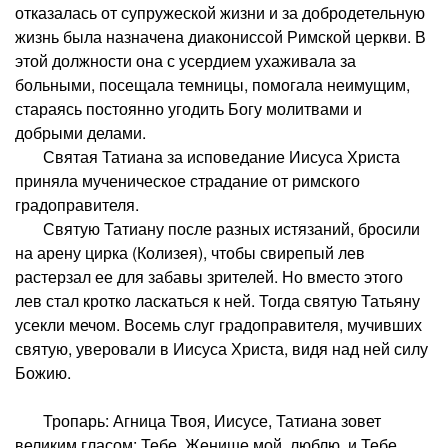
отказалась от супружеской жизни и за добродетельную
жизнь была назначена диакониссой Римской церкви. В
этой должности она с усердием ухаживала за
больными, посещала темницы, помогала неимущим,
стараясь постоянно угодить Богу молитвами и
добрыми делами.
Святая Татиана за исповедание Иисуса Христа
приняла мученическое страдание от римского
градоправителя.
Святую Татиану после разных истязаний, бросили
на арену цирка (Колизея), чтобы свирепый лев
растерзал ее для забавы зрителей. Но вместо этого
лев стал кротко ласкаться к ней. Тогда святую Татьяну
усекли мечом. Восемь слуг градоправителя, мучивших
святую, уверовали в Иисуса Христа, видя над ней силу
Божию.
Тропарь: Агница Твоя, Иисусе, Татиана зовет
великим гласом: Тебе, Женише мой, люблю, и Тебе