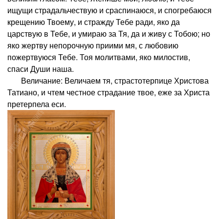
ищущи страдальчествую и сраспинаюся, и спогребаюся
крещению Твоему, и стражду Тебе ради, яко да
царствую в Тебе, и умираю за Тя, да и живу с Тобою; но
яко жертву непорочную приими мя, с любовию
пожертвуюся Тебе. Тоя молитвами, яко милостив,
спаси Души наша.
Величание: Величаем тя, страстотерпице Христова
Татиано, и чтем честное страдание твое, еже за Христа
претерпела еси.