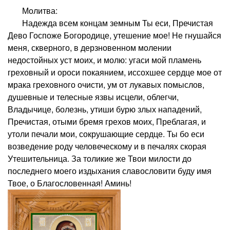
Молитва:
Надежда всем концам земным Ты еси, Пречистая
Дево Госпоже Богородице, утешение мое! Не гнушайся
меня, скверного, в дерзновенном молении
недостойных уст моих, и молю: угаси мой пламень
греховный и ороси покаянием, иссохшее сердце мое от
мрака греховного очисти, ум от лукавых помыслов,
душевные и телесные язвы исцели, облегчи,
Владычице, болезнь, утиши бурю злых нападений,
Пречистая, отыми бремя грехов моих, Преблагая, и
утоли печали мои, сокрушающие сердце. Ты бо еси
возведение роду человеческому и в печалях скорая
Утешительница. За толикие же Твои милости до
последнего моего издыхания славословити буду имя
Твое, о Благословенная! Аминь!