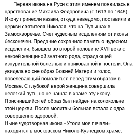
Первая икона на Руси с этим именем появилась в
царствование Михаила Федоровича (с 1613 по 1645).
Икону принесли казаки, откуда неведомо, поставили в
церкви святителя Николая, что на Пупышах в
Замоскворечье. Счет чудесным исцелениям от иконы
бесконечен. Предание сохранило память о чудесном
исцелении, бывшем во второй половине XVII века с
некоей женщиной знатного рода, страдающей
изнурительной болезнью и прикованной к постели. Она
увидела во сне образ Божией Матери и голос,
повелевающий помолиться перед этим образом в
Москве. С глубокой верой женщина совершила
нелегкий путь, но не нашла в храме эту икону.
Приснившийся ей образ был найден на колокольне
этой церкви. После молитвы больная встала с одра
совершенно здоровой.
Ныне чудотворная икона «Утоли моя печали»
находится в московском Николо-Кузнецком храме.