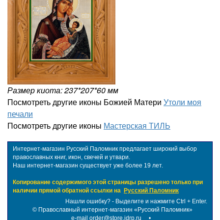
Размер киота: 237*207*60 мм
Посмотреть другие иконы Божией Матери
Утоли моя
печали
Посмотреть другие иконы
Мастерская ТИЛЬ
Интернет-магазин Русский Паломник предлагает широкий выбор
православных книг, икон, свечей и утвари.
Наш интернет-магазин существует уже более 19 лет.
Копирование содержимого этой страницы разрешено только при
наличии прямой обратной ссылки на
Русский Паломник
Нашли ошибку? - Выделите и нажмите Ctrl + Enter.
©
Православный интернет-магазин «Русский Паломник»
e-mail order@store.idrp.ru
•