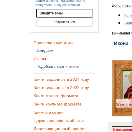
нашем интернет-магазине. Вы не
пропустите ни одной новинки!
Дополните
Полк
Книг
Внимание! П
Православные книги
Икона -
Ожидаем
Иконы
Подобрать киот к иконе
Книги, изданные в 2024 году
Книги, изданные в 2023 году
Книги малого формата
Книги крупного формата
Книжные серии
Церковнославянский язык
Дореволюционный шрифт
К сожалени