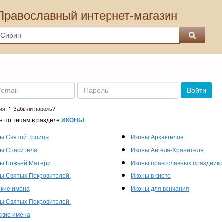
Православный интернет-магазин
Пароль
Войти
·
ия
Забыли пароль?
н по типам в разделе
ИКОНЫ
:
ы Святой Троицы
Иконы Архангелов
ы Спасителя
Иконы Ангела-Хранителя
ы Божьей Матери
Иконы православных праздник
ы Святых Покровителей.
Иконы в киоте
кие имена
Иконы для венчания
ы Святых Покровителей.
кие имена