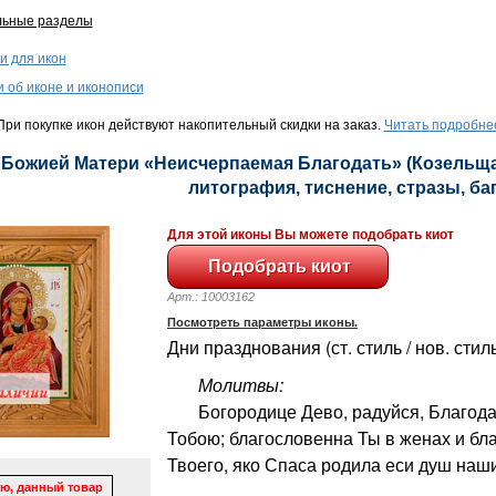
льные разделы
и для икон
и об иконе и иконописи
ри покупке икон действуют накопительный скидки на заказ.
Читать подробне
 Божией Матери «Неисчерпаемая Благодать» (Козельщан
литография, тиснение, стразы, баге
Для этой иконы Вы можете подобрать киот
Арт.: 10003162
Посмотреть параметры иконы.
Дни празднования (ст. стиль / нов. стил
Молитвы:
Богородице Дево, радуйся, Благодат
Тобою; благословенна Ты в женах и бл
Твоего, яко Спаса родила еси душ наши
ю, данный товар