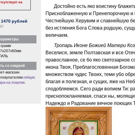
тсутствует на
Достойно есть яко воистину блажити
Присноблаженную и Пренепорочную и 
Честнейшую Херувим и славнейшую бе
:
1470
рублей
без истления Бога Слова родшую, сущ
62
величаем.
араметры
Тропарь Иконе Божией Матери Коз
 грамм
7x207x60мм
Веселися, земле Полтавская и все Оте
ТИЛЬ
православное, се бо яко светозарное с
икона Твоя, Преблагословенная Богом
ть со скидкой
ет-магазин
множеством чудес Твоих, теми убо обре
 покупателям
гибкую
благая и полезная, и сущих, яже на Не
док на покупки
.
сподобляемся. Сего ради вопием Ти: р
приснопокланяемая, спаси ны, молящи
Надеждо и Радование вечное поющих Т