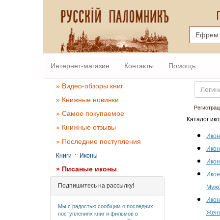
Интернет-магазин
Контакты
Помощь
Email
» Видео-обзоры книг
» Книжные новинки
Регистрац
» Самое покупаемое
Каталог ико
» Книжные отзывы
Икон
» Последние поступления
Икон
·
Книги
Иконы
Икон
» Писаные иконы
Икон
Подпишитесь на рассылку!
Мужс
Икон
Мы с радостью сообщим о последних
Женс
поступлениях книг и фильмов в