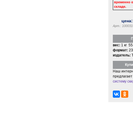
временно о
складе.
цена
Арт.: 100031
П
вес:
1 кг 55
формат:
23
издатель:
Купи
Наш интерн
предлагает
систему ски