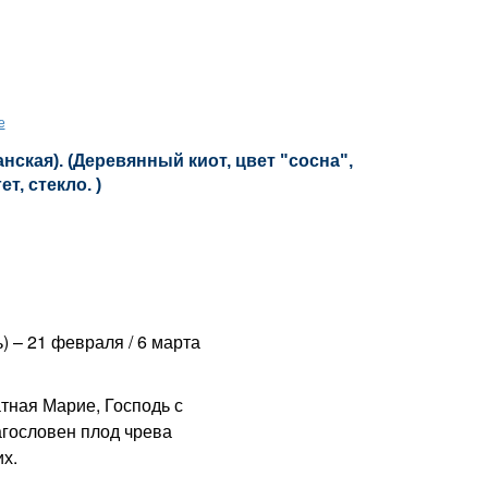
е
ская). (Деревянный киот, цвет "сосна",
т, стекло. )
ь) – 21 февраля / 6 марта
ная Марие, Господь с
агословен плод чрева
х.