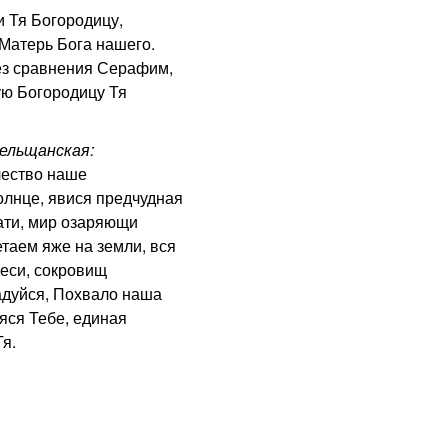
 Тя Богородицу,
Матерь Бога нашего.
з сравнения Серафим,
ую Богородицу Тя
ельщанская:
чество наше
олнце, явися предчудная
ати, мир озаряющи
таем яже на земли, вся
беси, сокровищ
адуйся, Похвало наша
яся Тебе, единая
я.