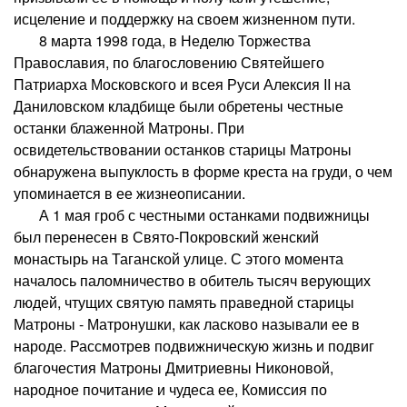
исцеление и поддержку на своем жизненном пути.
8 марта 1998 года, в Неделю Торжества
Православия, по благословению Святейшего
Патриарха Московского и всея Руси Алексия II на
Даниловском кладбище были обретены честные
останки блаженной Матроны. При
освидетельствовании останков старицы Матроны
обнаружена выпуклость в форме креста на груди, о чем
упоминается в ее жизнеописании.
А 1 мая гроб с честными останками подвижницы
был перенесен в Свято-Покровский женский
монастырь на Таганской улице. С этого момента
началось паломничество в обитель тысяч верующих
людей, чтущих святую память праведной старицы
Матроны - Матронушки, как ласково называли ее в
народе. Рассмотрев подвижническую жизнь и подвиг
благочестия Матроны Дмитриевны Никоновой,
народное почитание и чудеса ее, Комиссия по