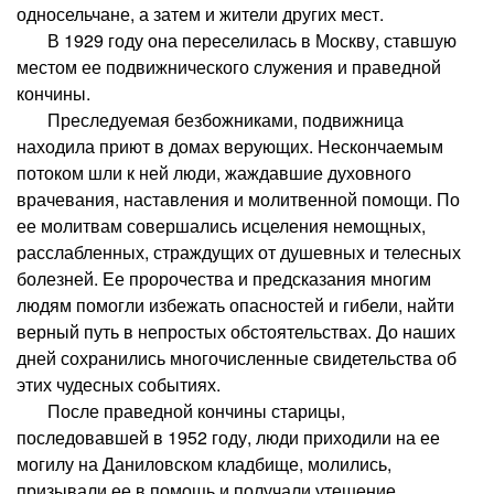
односельчане, а затем и жители других мест.
В 1929 году она переселилась в Москву, ставшую
местом ее подвижнического служения и праведной
кончины.
Преследуемая безбожниками, подвижница
находила приют в домах верующих. Нескончаемым
потоком шли к ней люди, жаждавшие духовного
врачевания, наставления и молитвенной помощи. По
ее молитвам совершались исцеления немощных,
расслабленных, страждущих от душевных и телесных
болезней. Ее пророчества и предсказания многим
людям помогли избежать опасностей и гибели, найти
верный путь в непростых обстоятельствах. До наших
дней сохранились многочисленные свидетельства об
этих чудесных событиях.
После праведной кончины старицы,
последовавшей в 1952 году, люди приходили на ее
могилу на Даниловском кладбище, молились,
призывали ее в помощь и получали утешение,