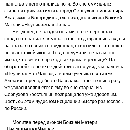
пьянства у него отнялись ноги. Во сне ему явился
старец и приказал идти в город Серпухов в монастырь
Владычицы Богородицы, где находится икона Божией
Матери «Неупиваемая Чаша».
Без денег, не владея ногами, на четвереньках
солдат отправился в монастырь, но добравшись туда, и
рассказав о своих сновидениях, выяснилось, что никто
не знает такой иконы. Тогда подумали: не та ли это
икона, что висит в проходе из храма в ризницу? На
оборотной стороне ее действительно увидели надпись:
«Неупиваемая Чаша», а в лике ученика святителя
Алексия - преподобного Варлаама - крестьянин сразу
же узнал являвшегося ему во сне старца. Из
Серпухова крестьянин возвращался уже здоровым.
Весть об этом чудесном исцелении быстро разнеслась
по России.
Молитва перед иконой Божией Матери
«Неупиваемая Чаша»: