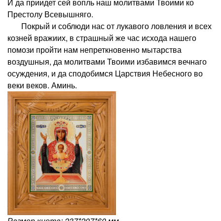
И да приидет сей вопль наш молитвами Твоими ко
Престолу Всевышняго.
Покрый и соблюди нас от лукавого ловления и всех
козней вражиих, в страшный же час исхода нашего
помози пройти нам непреткновенно мытарства
воздушныя, да молитвами Твоими избавимся вечнаго
осуждения, и да сподобимся Царствия Небесного во
веки веков. Аминь.
Размер киота: 237*207*60 мм