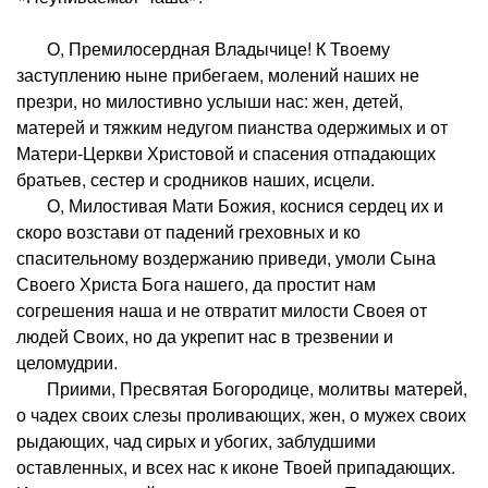
О, Премилосердная Владычице! К Твоему
заступлению ныне прибегаем, молений наших не
презри, но милостивно услыши нас: жен, детей,
матерей и тяжким недугом пианства одержимых и от
Матери-Церкви Христовой и спасения отпадающих
братьев, сестер и сродников наших, исцели.
О, Милостивая Мати Божия, коснися сердец их и
скоро возстави от падений греховных и ко
спасительному воздержанию приведи, умоли Сына
Своего Христа Бога нашего, да простит нам
согрешения наша и не отвратит милости Своея от
людей Своих, но да укрепит нас в трезвении и
целомудрии.
Приими, Пресвятая Богородице, молитвы матерей,
о чадех своих слезы проливающих, жен, о мужех своих
рыдающих, чад сирых и убогих, заблудшими
оставленных, и всех нас к иконе Твоей припадающих.