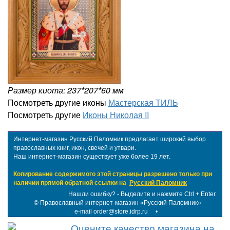
Размер киота: 237*207*60 мм
Посмотреть другие иконы
Мастерская ТИЛЬ
Посмотреть другие
Иконы Николая II
Интернет-магазин Русский Паломник предлагает широкий выбор
православных книг, икон, свечей и утвари.
Наш интернет-магазин существует уже более 19 лет.
Копирование содержимого этой страницы разрешено только при
наличии прямой обратной ссылки на
Русский Паломник
Нашли ошибку? - Выделите и нажмите Ctrl + Enter.
©
Православный интернет-магазин «Русский Паломник»
e-mail order@store.idrp.ru
•