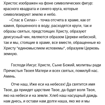
Христос изображен на фоне символических фигур:
красного квадрата и синего круга, которые
символизируют землю и небо.
«Спас в Силах» - точка отсчета в храме, как от
камня, брошенного в воду, расходятся круги, так и
образы святых, предстоящих Христу, образуют
деисусный чин, являются образом Церкви небесной,
так и мы, стоящие в храме, все вместе, обращенные ко
Христу "единомыслием исповемы", образуем Церковь
земную.
Господи Иисус Христе, Сыне Божий, молитвы ради
Пречистыя Твоея Матери и всех святых, помилуй нас.
Аминь.
Отче наш, Иже еси на небесех! Да святится имя
Твое, да приидет царствие Твое, да будет воля Твоя,
яко на небеси и на земли. Хлеб наш насущный даждь
нам днесь, и остави нам долги наша, яко же и мы