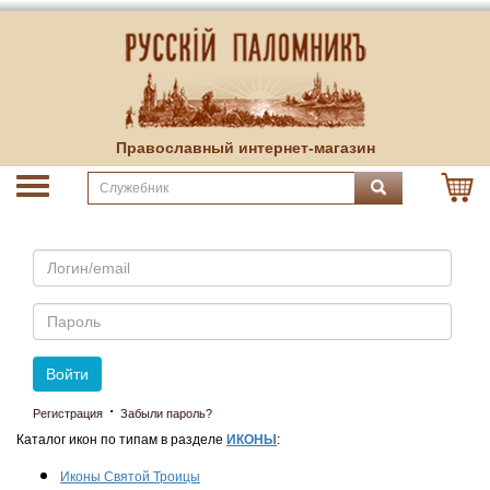
Православный интернет-магазин
Email
Пароль
Войти
·
Регистрация
Забыли пароль?
Каталог икон по типам в разделе
ИКОНЫ
:
Иконы Святой Троицы