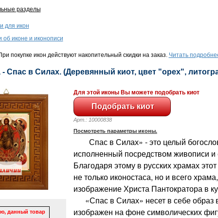
льные разделы
и для икон
и об иконе и иконописи
ри покупке икон действуют накопительный скидки на заказ.
Читать подробне
 - Спас в Силах. (Деревянный киот, цвет "орех", литогра
Для этой иконы Вы можете подобрать киот
Арт.: 10000838
Посмотреть параметры иконы.
Спас в Силах» - это целый богослов
исполненный посредством живописи и 
Благодаря этому в русских храмах этот
не только иконостаса, но и всего храма
изображение Христа Пантократора в ку
«Спас в Силах» несет в себе образ в
изображен на фоне символических фигу
ю, данный товар