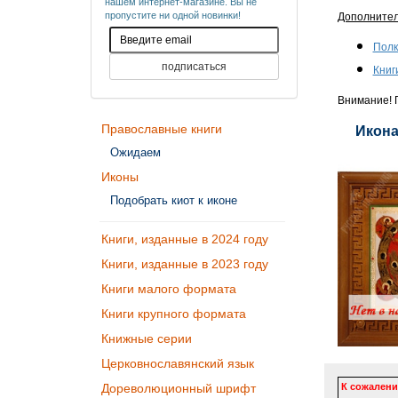
нашем интернет-магазине. Вы не
пропустите ни одной новинки!
Дополните
Полк
Книг
Внимание! П
Православные книги
Икона
Ожидаем
Иконы
Подобрать киот к иконе
Книги, изданные в 2024 году
Книги, изданные в 2023 году
Книги малого формата
Книги крупного формата
Книжные серии
Церковнославянский язык
К сожалени
Дореволюционный шрифт