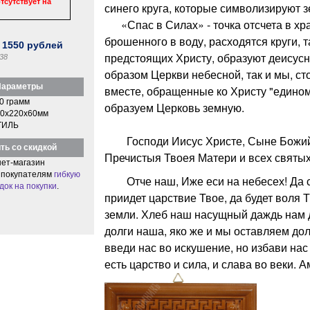
тсутствует на
синего круга, которые символизируют з
«Спас в Силах» - точка отсчета в храм
брошенного в воду, расходятся круги, т
:
1550
рублей
предстоящих Христу, образуют деисусн
38
образом Церкви небесной, так и мы, ст
араметры
вместе, обращенные ко Христу "едино
0 грамм
образуем Церковь земную.
0x220x60мм
ТИЛЬ
Господи Иисус Христе, Сыне Божий
ть со скидкой
Пречистыя Твоея Матери и всех святых
ет-магазин
 покупателям
гибкую
Отче наш, Иже еси на небесех! Да св
док на покупки
.
приидет царствие Твое, да будет воля Т
земли. Хлеб наш насущный даждь нам д
долги наша, яко же и мы оставляем до
введи нас во искушение, но избави нас 
есть царство и сила, и слава во веки. А