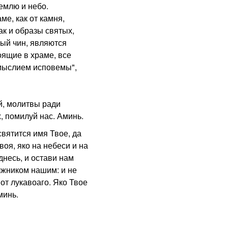
емлю и небо.
е, как от камня,
ак и образы святых,
ый чин, являются
оящие в храме, все
мыслием исповемы",
, молитвы ради
, помилуй нас. Аминь.
ятится имя Твое, да
воя, яко на небеси и на
несь, и остави нам
лжником нашим: и не
от лукавоаго. Яко Твое
минь.