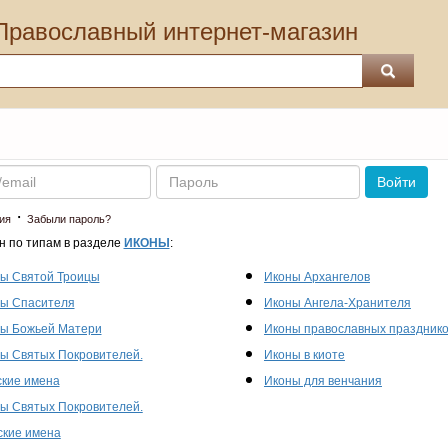
Православный интернет-магазин
Пароль
Войти
·
ия
Забыли пароль?
н по типам в разделе
ИКОНЫ
:
ы Святой Троицы
Иконы Архангелов
ы Спасителя
Иконы Ангела-Хранителя
ы Божьей Матери
Иконы православных праздник
ы Святых Покровителей.
Иконы в киоте
кие имена
Иконы для венчания
ы Святых Покровителей.
кие имена