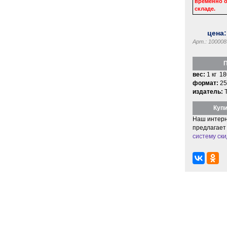
временно о
складе.
цена
Арт.: 100008
П
вес:
1 кг 18
формат:
25
издатель:
Купи
Наш интерн
предлагает
систему ски