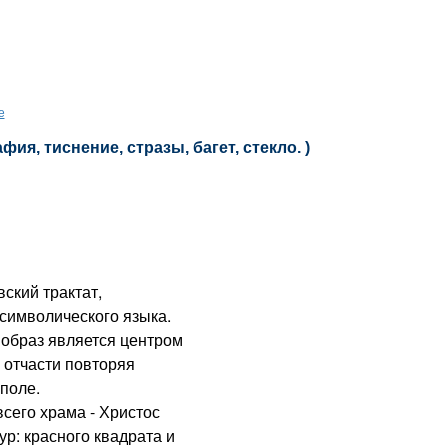
е
фия, тиснение, стразы, багет, стекло. )
ский трактат,
символического языка.
 образ является центром
, отчасти повторяя
поле.
сего храма - Христос
р: красного квадрата и