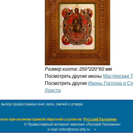
Размер киота: 250*220*60 мм
Посмотреть другие иконы
Мастерская 
Посмотреть другие
Иконы Господа и С
Христа
ыбор православных книг, икон, свечей и утвари.
лько при наличии прямой обратной ссылки на
Русский Паломник
©
Православный интернет-магазин «Русский Паломник»
e-mail order@store.idrp.ru
•