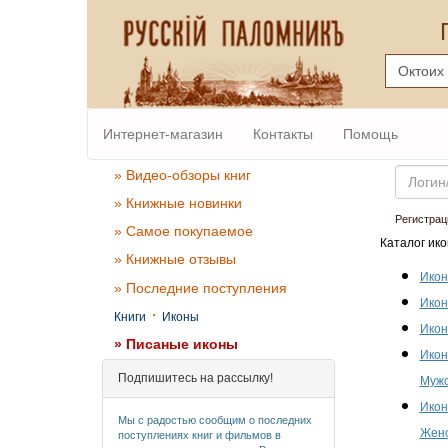
Интернет-магазин
Контакты
Помощь
Email
» Видео-обзоры книг
» Книжные новинки
Регистрац
» Самое покупаемое
Каталог ико
» Книжные отзывы
Икон
» Последние поступления
Икон
·
Книги
Иконы
Икон
» Писаные иконы
Икон
Подпишитесь на рассылку!
Мужс
Икон
Мы с радостью сообщим о последних
Женс
поступлениях книг и фильмов в