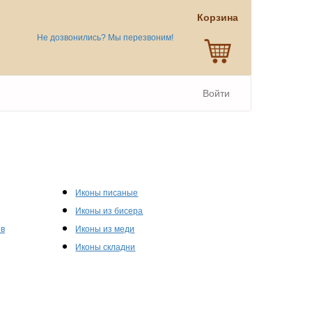
Корзина
Не дозвонились? Мы перезвоним!
Войти
Иконы писаные
Иконы из бисера
ов
Иконы из меди
Иконы складни