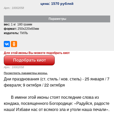
цена:
1570
рублей
Арт.: 10002058
Параметры
вес:
1 кг 180 грамм
формат:
250x220x60мм
издатель:
ТИЛЬ
Для этой иконы Вы можете подобрать киот
Арт.: 10002058
Посмотреть параметры иконы.
Дни празднования (ст. стиль / нов. стиль) - 25 января / 7
февраля; 9 октября / 22 октября
В имени этой иконы стоят последние слова из
кондака, посвященного Богородице: «Радуйся, радосте
наша! Избави нас от всякого зла и утоли наша печали».