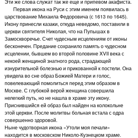
Эти же слова служат так же еще и припевом акафиста.
Первая икона на Руси с этим именем появилась в
царствование Михаила Федоровича (с 1613 по 1645).
Икону принесли казаки, откуда неведомо, поставили в
церкви святителя Николая, что на Пупышах в
Замоскворечье. Счет чудесным исцелениям от иконы
бесконечен. Предание сохранило память о чудесном
исцелении, бывшем во второй половине XVII века с
некоей женщиной знатного рода, страдающей
изнурительной болезнью и прикованной к постели. Она
увидела во сне образ Божией Матери и голос,
повелевающий помолиться перед этим образом в
Москве. С глубокой верой женщина совершила
нелегкий путь, но не нашла в храме эту икону.
Приснившийся ей образ был найден на колокольне
этой церкви. После молитвы больная встала с одра
совершенно здоровой.
Ныне чудотворная икона «Утоли моя печали»
находится в московском Николо-Кузнецком храме.