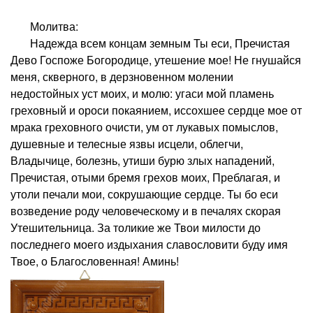
Молитва:
Надежда всем концам земным Ты еси, Пречистая
Дево Госпоже Богородице, утешение мое! Не гнушайся
меня, скверного, в дерзновенном молении
недостойных уст моих, и молю: угаси мой пламень
греховный и ороси покаянием, иссохшее сердце мое от
мрака греховного очисти, ум от лукавых помыслов,
душевные и телесные язвы исцели, облегчи,
Владычице, болезнь, утиши бурю злых нападений,
Пречистая, отыми бремя грехов моих, Преблагая, и
утоли печали мои, сокрушающие сердце. Ты бо еси
возведение роду человеческому и в печалях скорая
Утешительница. За толикие же Твои милости до
последнего моего издыхания славословити буду имя
Твое, о Благословенная! Аминь!