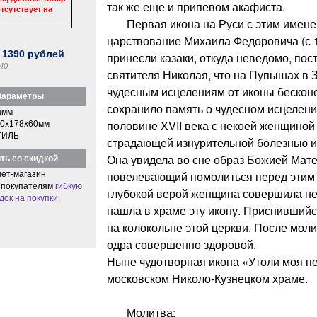
так же еще и припевом акафиста.
тсутствует на
Первая икона на Руси с этим имене
царствование Михаила Федоровича (с 1
:
1390
рублей
принесли казаки, откуда неведомо, пос
40
святителя Николая, что на Пупышах в 
чудесным исцелениям от иконы бескон
араметры
сохранило память о чудесном исцелен
амм
половине XVII века с некоей женщиной 
0x178x60мм
ТИЛЬ
страдающей изнурительной болезнью и 
Она увидела во сне образ Божией Мате
ть со скидкой
повелевающий помолиться перед этим 
ет-магазин
 покупателям
гибкую
глубокой верой женщина совершила нел
док на покупки
.
нашла в храме эту икону. Приснившийс
на колокольне этой церкви. После мол
одра совершенно здоровой.
Ныне чудотворная икона «Утоли моя пе
московском Николо-Кузнецком храме.
Молитва: