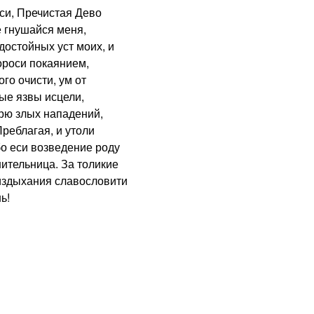
и, Пречистая Дево
 гнушайся меня,
достойных уст моих, и
ороси покаянием,
го очисти, ум от
ые язвы исцели,
урю злых нападений,
реблагая, и утоли
о еси возведение роду
шительница. За толикие
 издыхания славословити
ь!