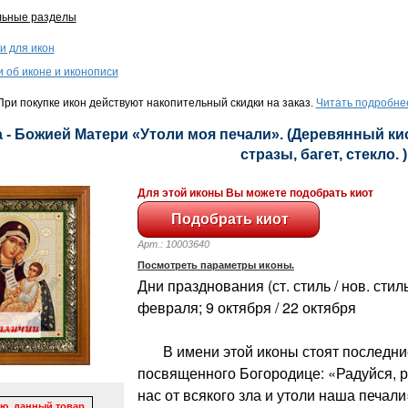
льные разделы
и для икон
и об иконе и иконописи
ри покупке икон действуют накопительный скидки на заказ.
Читать подробне
 - Божией Матери «Утоли моя печали». (Деревянный кио
стразы, багет, стекло. )
Для этой иконы Вы можете подобрать киот
Арт.: 10003640
Посмотреть параметры иконы.
Дни празднования (ст. стиль / нов. стиль
февраля; 9 октября / 22 октября
В имени этой иконы стоят последние 
посвященного Богородице: «Радуйся, 
нас от всякого зла и утоли наша печали
ю, данный товар