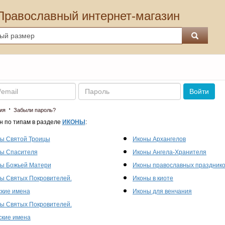
Православный интернет-магазин
Пароль
Войти
·
ия
Забыли пароль?
н по типам в разделе
ИКОНЫ
:
ы Святой Троицы
Иконы Архангелов
ы Спасителя
Иконы Ангела-Хранителя
ы Божьей Матери
Иконы православных праздник
ы Святых Покровителей.
Иконы в киоте
кие имена
Иконы для венчания
ы Святых Покровителей.
кие имена