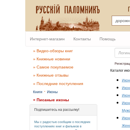
Интернет-магазин
Контакты
Помощь
Email
» Видео-обзоры книг
» Книжные новинки
Регистрац
» Самое покупаемое
Каталог ико
» Книжные отзывы
Икон
» Последние поступления
Икон
·
Книги
Иконы
Икон
» Писаные иконы
Икон
Подпишитесь на рассылку!
Мужс
Икон
Мы с радостью сообщим о последних
Женс
поступлениях книг и фильмов в