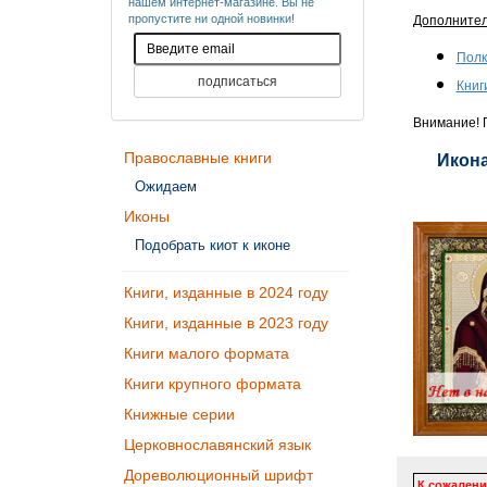
нашем интернет-магазине. Вы не
пропустите ни одной новинки!
Дополните
Полк
Книг
Внимание! П
Православные книги
Икона
Ожидаем
Иконы
Подобрать киот к иконе
Книги, изданные в 2024 году
Книги, изданные в 2023 году
Книги малого формата
Книги крупного формата
Книжные серии
Церковнославянский язык
Дореволюционный шрифт
К сожалени