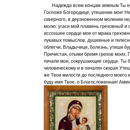
Надежда всем концам земным Ты ес
Госпоже Богородице, утешение мое! Не
скверного, в дерзновенном молении не
молю: угаси мой пламень греховный и 
иссохшее сердце мое от мрака греховно
лукавых помыслов, душевные и телесн
облегчи, Владычице, болезнь, утиши б
Пречистая, отыми бремя грехов моих, П
печали мои, сокрушающие сердце. Ты б
человеческому и в печалях скорая Уте
же Твои милости до последнего моего
буду имя Твое, о Благословенная! Амин