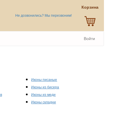
Корзина
Не дозвонились? Мы перезвоним!
Войти
Иконы писаные
Иконы из бисера
ов
Иконы из меди
Иконы складни