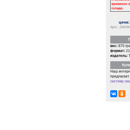
временно о
складе.
цена
Арт.: 100036
П
вес:
870 гр
формат:
21
издатель:
Купи
Наш интерн
предлагает
систему ски