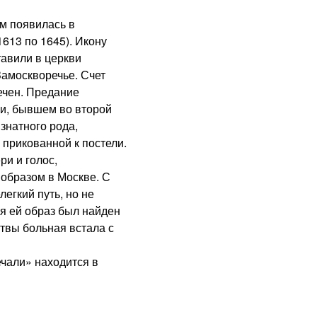
м появилась в
613 по 1645). Икону
тавили в церкви
Замоскворечье. Счет
ечен. Предание
ии, бывшем во второй
знатного рода,
прикованной к постели.
ри и голос,
образом в Москве. С
егкий путь, но не
я ей образ был найден
итвы больная встала с
чали» находится в