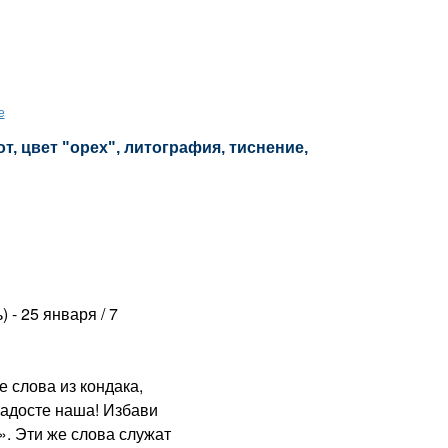
е
т, цвет "орех", литография, тиснение,
) - 25 января / 7
слова из кондака,
радосте наша! Избави
». Эти же слова служат