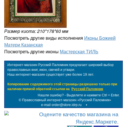
Размер киота: 210*178*60 мм
Посмотреть другие виды исполнения
Иконы Божией
Матери Казанская
Посмотреть другие иконы
Мастерская ТИЛЬ
Интернет-магазин Русский Паломник предлагает широкий выбор
православных книг, икон, свечей и утвари.
Наш интернет-магазин существует уже более 19 лет.
Копирование содержимого этой страницы разрешено только при
наличии прямой обратной ссылки на
Русский Паломник
Нашли ошибку? - Выделите и нажмите Ctrl + Enter.
©
Православный интернет-магазин «Русский Паломник»
e-mail order@store.idrp.ru
•