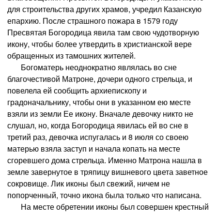
для строительства других храмов, учредил Казанскую
епархию. После страшного пожара в 1579 году
Пресвятая Богородица явила там свою чудотворную
икону, чтобы более утвердить в христианской вере
обращенных из тамошних жителей.
Богоматерь неоднократно являлась во сне
благочестивой Матроне, дочери одного стрельца, и
повелела ей сообщить архиепископу и
градоначальнику, чтобы они в указанном ею месте
взяли из земли Ее икону. Вначале девочку никто не
слушал, но, когда Богородица явилась ей во сне в
третий раз, девочка испугалась и 8 июля со своею
матерью взяла заступ и начала копать на месте
сгоревшего дома стрельца. Именно Матрона нашла в
земле завернутое в тряпицу вишневого цвета заветное
сокровище. Лик иконы был свежий, ничем не
попорченный, точно икона была только что написана.
На месте обретении иконы был совершен крестный