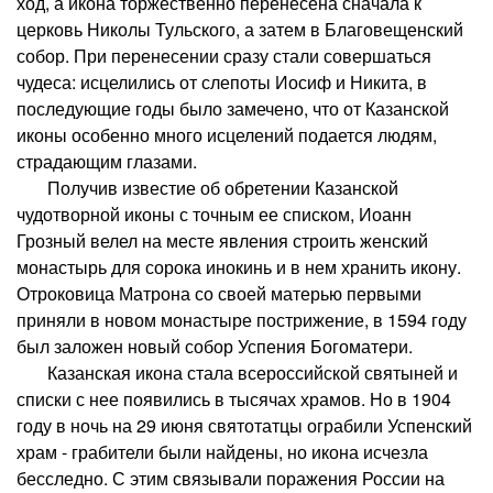
ход, а икона торжественно перенесена сначала к
церковь Николы Тульского, а затем в Благовещенский
собор. При перенесении сразу стали совершаться
чудеса: исцелились от слепоты Иосиф и Никита, в
последующие годы было замечено, что от Казанской
иконы особенно много исцелений подается людям,
страдающим глазами.
Получив известие об обретении Казанской
чудотворной иконы с точным ее списком, Иоанн
Грозный велел на месте явления строить женский
монастырь для сорока инокинь и в нем хранить икону.
Отроковица Матрона со своей матерью первыми
приняли в новом монастыре пострижение, в 1594 году
был заложен новый собор Успения Богоматери.
Казанская икона стала всероссийской святыней и
списки с нее появились в тысячах храмов. Но в 1904
году в ночь на 29 июня святотатцы ограбили Успенский
храм - грабители были найдены, но икона исчезла
бесследно. С этим связывали поражения России на