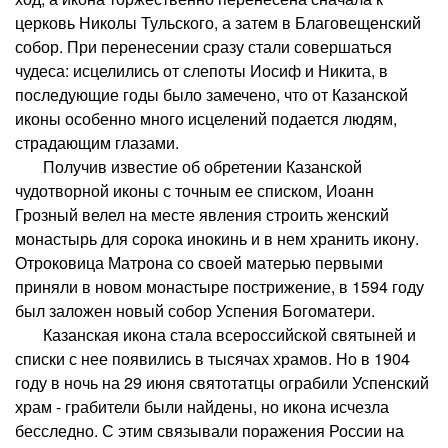
церковь Николы Тульского, а затем в Благовещенский
собор. При перенесении сразу стали совершаться
чудеса: исцелились от слепоты Иосиф и Никита, в
последующие годы было замечено, что от Казанской
иконы особенно много исцелений подается людям,
страдающим глазами.
Получив известие об обретении Казанской
чудотворной иконы с точным ее списком, Иоанн
Грозный велел на месте явления строить женский
монастырь для сорока инокинь и в нем хранить икону.
Отроковица Матрона со своей матерью первыми
приняли в новом монастыре пострижение, в 1594 году
был заложен новый собор Успения Богоматери.
Казанская икона стала всероссийской святыней и
списки с нее появились в тысячах храмов. Но в 1904
году в ночь на 29 июня святотатцы ограбили Успенский
храм - грабители были найдены, но икона исчезла
бесследно. С этим связывали поражения России на