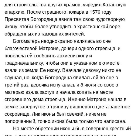
для строительства других храмов, учредил Казанскую
епархию. После страшного пожара в 1579 году
Пресвятая Богородица явила там свою чудотворную
икону, чтобы более утвердить в христианской вере
обращенных из тамошних жителей.
Богоматерь неоднократно являлась во сне
благочестивой Матроне, дочери одного стрельца, и
повелела ей сообщить архиепископу и
градоначальнику, чтобы они в указанном ею месте
взяли из земли Ее икону. Вначале девочку никто не
слушал, но, когда Богородица явилась ей во сне в
третий раз, девочка испугалась и 8 июля со своею
матерью взяла заступ и начала копать на месте
сгоревшего дома стрельца. Именно Матрона нашла в
земле завернутое в тряпицу вишневого цвета заветное
сокровище. Лик иконы был свежий, ничем не
попорченный, точно икона была только что написана.
На месте обретении иконы был совершен крестный
ход, а икона торжественно перенесена сначала к