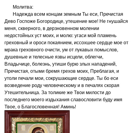
Молитва:
Надежда всем концам земным Ты еси, Пречистая
Дево Госпоже Богородице, утешение мое! Не гнушайся
меня, скверного, в дерзновенном молении
недостойных уст моих, и молю: угаси мой пламень
греховный и ороси покаянием, иссохшее сердце мое от
мрака греховного очисти, ум от лукавых помыслов,
душевные и телесные язвы исцели, облегчи,
Владычице, болезнь, утиши бурю злых нападений,
Пречистая, отыми бремя грехов моих, Преблагая, и
утоли печали мои, сокрушающие сердце. Ты бо еси
возведение роду человеческому и в печалях скорая
Утешительница. За толикие же Твои милости до
последнего моего издыхания славословити буду имя
Твое, о Благословенная! Аминь!