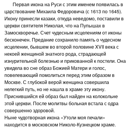
Первая икона на Руси с этим именем появилась в
царствование Михаила Федоровича (с 1613 по 1645).
Икону принесли казаки, откуда неведомо, поставили в
церкви святителя Николая, что на Пупышах в
Замоскворечье. Счет чудесным исцелениям от иконы
бесконечен. Предание сохранило память о чудесном
исцелении, бывшем во второй половине XVII века с
некоей женщиной знатного рода, страдающей
изнурительной болезнью и прикованной к постели. Она
увидела во сне образ Божией Матери и голос,
повелевающий помолиться перед этим образом в
Москве. С глубокой верой женщина совершила
нелегкий путь, но не нашла в храме эту икону.
Приснившийся ей образ был найден на колокольне
этой церкви. После молитвы больная встала с одра
совершенно здоровой.
Ныне чудотворная икона «Утоли моя печали»
находится в московском Николо-Кузнецком храме.