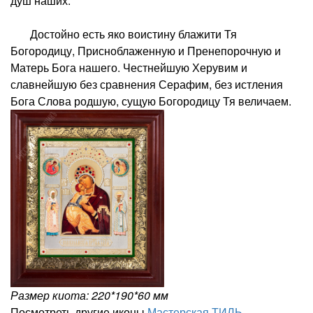
душ наших.
Достойно есть яко воистину блажити Тя
Богородицу, Присноблаженную и Пренепорочную и
Матерь Бога нашего. Честнейшую Херувим и
славнейшую без сравнения Серафим, без истления
Бога Слова родшую, сущую Богородицу Тя величаем.
Размер киота: 220*190*60 мм
Посмотреть другие иконы
Мастерская ТИЛЬ