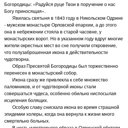
Богородицы: «Радуйся руце Твои в поручение о нас
Богу приносящая».
Явилась святыня в 1843 году в Никольском Одрине
- мужском монастыре Орловской епархии, а до этого
она в небрежении стояла в старой часовне, у
монастырских ворот. Но в указанном году вдруг многие
жители окрестных мест во сне получили откровение,
что полузаброшенная икона в действительности
чудотворна.
Образ Пресвятой Богородицы был торжественно
перенесен в монастырский собор.
Икона сразу же привлекла к себе множество
паломников, и от чудотворной иконы стали
совершаться чудеса, особенно обильно ниспосылая
исцеления болящих.
Особую славу снискала икона во время страшной
эпидемии холеры, когда она вернула к жизни много
смертельно больных.
В честь чудотворного образа в Одринской обители