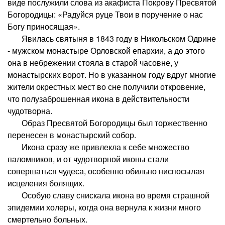
виде послужили слова из акафиста Покрову Пресвятой
Богородицы: «Радуйся руце Твои в поручение о нас
Богу приносящая».
Явилась святыня в 1843 году в Никольском Одрине
- мужском монастыре Орловской епархии, а до этого
она в небрежении стояла в старой часовне, у
монастырских ворот. Но в указанном году вдруг многие
жители окрестных мест во сне получили откровение,
что полузаброшенная икона в действительности
чудотворна.
Образ Пресвятой Богородицы был торжественно
перенесен в монастырский собор.
Икона сразу же привлекла к себе множество
паломников, и от чудотворной иконы стали
совершаться чудеса, особенно обильно ниспосылая
исцеления болящих.
Особую славу снискала икона во время страшной
эпидемии холеры, когда она вернула к жизни много
смертельно больных.