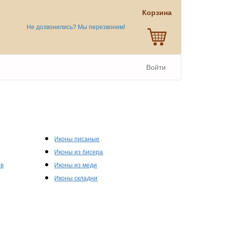
Корзина
Не дозвонились? Мы перезвоним!
Войти
Иконы писаные
Иконы из бисера
ов
Иконы из меди
Иконы складни