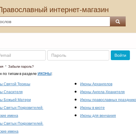
Православный интернет-магазин
Пароль
Войти
·
ия
Забыли пароль?
н по типам в разделе
ИКОНЫ
:
ы Святой Троицы
Иконы Архангелов
ы Спасителя
Иконы Ангела-Хранителя
ы Божьей Матери
Иконы православных праздник
ы Святых Покровителей.
Иконы в киоте
кие имена
Иконы для венчания
ы Святых Покровителей.
кие имена