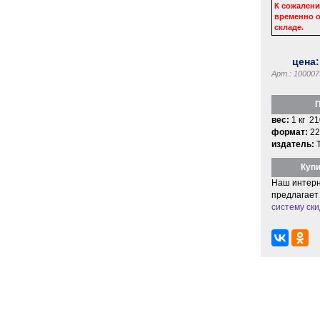
К сожалени
временно о
складе.
цена
Арт.: 100007
П
вес:
1 кг 21
формат:
22
издатель:
Купи
Наш интерн
предлагает
систему ски