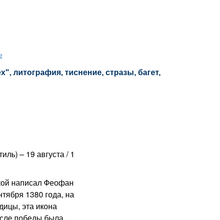
е
", литография, тиснение, стразы, багет,
ль) – 19 августа / 1
ой написал Феофан
нтября 1380 года, на
дицы, эта икона
осле победы была