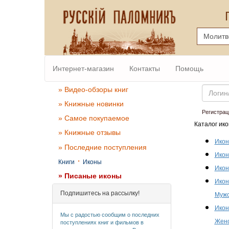
Интернет-магазин
Контакты
Помощь
Email
» Видео-обзоры книг
» Книжные новинки
Регистрац
» Самое покупаемое
Каталог ико
» Книжные отзывы
Икон
» Последние поступления
Икон
·
Книги
Иконы
Икон
» Писаные иконы
Икон
Подпишитесь на рассылку!
Мужс
Икон
Мы с радостью сообщим о последних
Женс
поступлениях книг и фильмов в