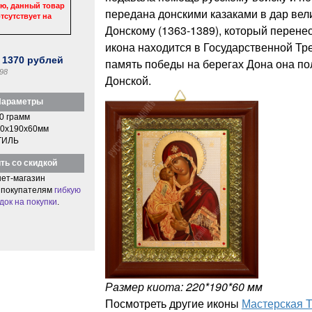
ю, данный товар
передана донскими казаками в дар ве
тсутствует на
Донскому (1363-1389), который перенес
икона находится в Государственной Тре
:
1370
рублей
память победы на берегах Дона она п
98
Донской.
араметры
0 грамм
0x190x60мм
ТИЛЬ
ть со скидкой
ет-магазин
 покупателям
гибкую
док на покупки
.
Размер киота: 220*190*60 мм
Посмотреть другие иконы
Мастерская 