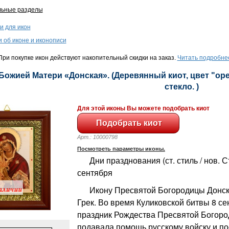
льные разделы
и для икон
и об иконе и иконописи
ри покупке икон действуют накопительный скидки на заказ.
Читать подробне
 Божией Матери «Донская». (Деревянный киот, цвет "орех
стекло. )
Для этой иконы Вы можете подобрать киот
Арт.: 10000798
Посмотреть параметры иконы.
Дни празднования (ст. стиль / нов. Сти
сентября
Икону Пресвятой Богородицы Донск
Грек. Во время Куликовской битвы 8 се
праздник Рождества Пресвятой Богоро
подавала помощь русскому войску и п