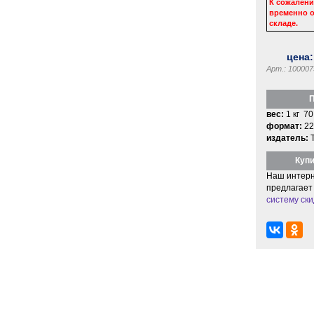
К сожалени
временно о
складе.
цена
Арт.: 100007
П
вес:
1 кг 70
формат:
22
издатель:
Купи
Наш интерн
предлагает
систему ски