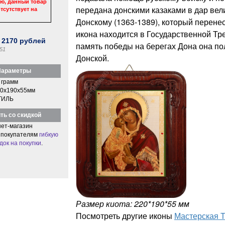
ю, данный товар
передана донскими казаками в дар ве
тсутствует на
Донскому (1363-1389), который перенес
икона находится в Государственной Тре
:
2170
рублей
память победы на берегах Дона она п
51
Донской.
араметры
 грамм
0x190x55мм
ТИЛЬ
ть со скидкой
ет-магазин
 покупателям
гибкую
док на покупки
.
Размер киота: 220*190*55 мм
Посмотреть другие иконы
Мастерская 