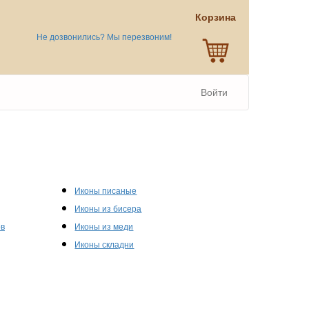
Корзина
Не дозвонились? Мы перезвоним!
Войти
Иконы писаные
Иконы из бисера
ов
Иконы из меди
Иконы складни