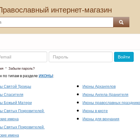
Православный интернет-магазин
Пароль
Войти
·
ия
Забыли пароль?
н по типам в разделе
ИКОНЫ
:
ы Святой Троицы
Иконы Архангелов
ы Спасителя
Иконы Ангела-Хранителя
ы Божьей Матери
Иконы православных праздник
ы Святых Покровителей.
Иконы в киоте
кие имена
Иконы для венчания
ы Святых Покровителей.
кие имена