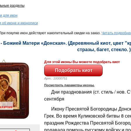
льные разделы
и для икон
и об иконе и иконописи
ри покупке икон действуют накопительный скидки на заказ.
Читать подробне
 - Божией Матери «Донская». (Деревянный киот, цвет "к
стразы, багет, стекло. )
Для этой иконы Вы можете подобрать киот
Арт.: 10000751
Посмотреть параметры иконы.
Дни празднования (ст. стиль / нов. Сти
сентября
Икону Пресвятой Богородицы Донск
Грек. Во время Куликовской битвы 8 се
праздник Рождества Пресвятой Богоро
подавала помощь русскому войску и п