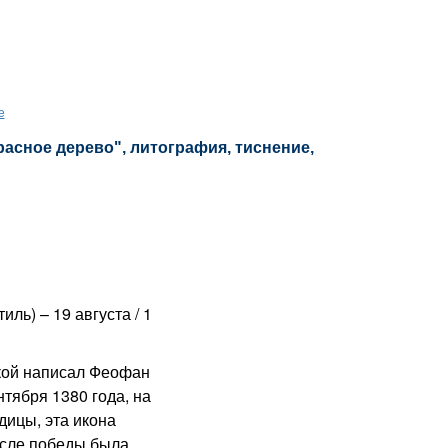
е
расное дерево", литография, тиснение,
ль) – 19 августа / 1
ой написал Феофан
нтября 1380 года, на
дицы, эта икона
осле победы была