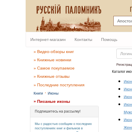
Интернет-магазин
Контакты
Помощь
Email
» Видео-обзоры книг
» Книжные новинки
Регистрац
» Самое покупаемое
Каталог ико
» Книжные отзывы
Икон
» Последние поступления
Икон
·
Книги
Иконы
Икон
» Писаные иконы
Икон
Подпишитесь на рассылку!
Мужс
Икон
Мы с радостью сообщим о последних
Женс
поступлениях книг и фильмов в