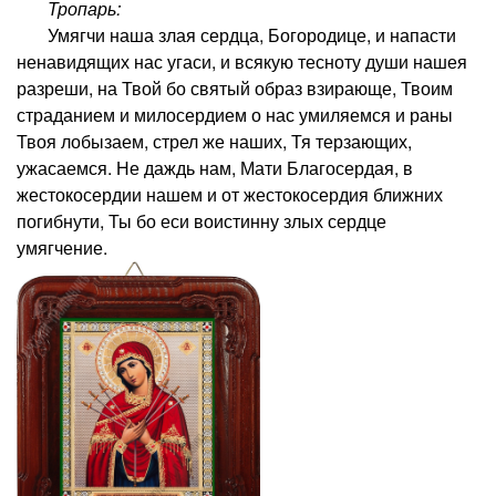
Тропарь:
Умягчи наша злая сердца, Богородице, и напасти
ненавидящих нас угаси, и всякую тесноту души нашея
разреши, на Твой бо святый образ взирающе, Твоим
страданием и милосердием о нас умиляемся и раны
Твоя лобызаем, стрел же наших, Тя терзающих,
ужасаемся. Не даждь нам, Мати Благосердая, в
жестокосердии нашем и от жестокосердия ближних
погибнути, Ты бо еси воистинну злых сердце
умягчение.