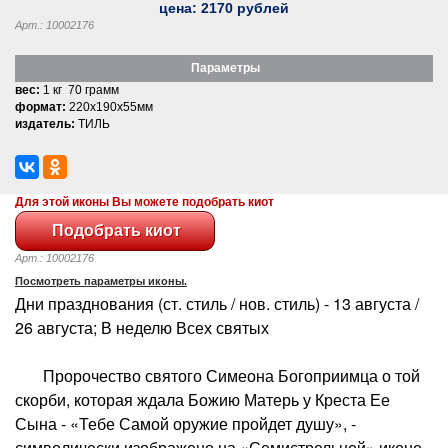
цена:
2170
рублей
Арт.: 10002176
Параметры
вес:
1 кг 70 грамм
формат:
220x190x55мм
издатель:
ТИЛЬ
Для этой иконы Вы можете подобрать киот
Арт.: 10002176
Посмотреть параметры иконы.
Дни празднования (ст. стиль / нов. стиль) - 13 августа /
26 августа; В неделю Всех святых
Пророчество святого Симеона Богоприимца о той
скорби, которая ждала Божию Матерь у Креста Ее
Сына - «Тебе Самой оружие пройдет душу», -
символически изображено на «Семистрельной» иконе.