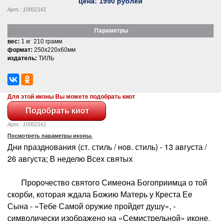
цена:
1990
рублей
Арт.: 10002161
Параметры
вес:
1 кг 210 грамм
формат:
250x220x60мм
издатель:
ТИЛЬ
Для этой иконы Вы можете подобрать киот
Арт.: 10002161
Посмотреть параметры иконы.
Дни празднования (ст. стиль / нов. стиль) - 13 августа /
26 августа; В неделю Всех святых
Пророчество святого Симеона Богоприимца о той
скорби, которая ждала Божию Матерь у Креста Ее
Сына - «Тебе Самой оружие пройдет душу», -
символически изображено на «Семистрельной» иконе.