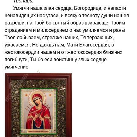
Тропарь:
Умягчи наша злая сердца, Богородице, и напасти
ненавидящих нас угаси, и всякую тесноту души нашея
разреши, на Твой бо святый образ взирающе, Твоим
страданием и милосердием о нас умиляемся и раны
Твоя лобызаем, стрел же наших, Тя терзающих,
ужасаемся. Не даждь нам, Мати Благосердая, в
жестокосердии нашем и от жестокосердия ближних
погибнути, Ты бо еси воистинну злых сердце
умягчение.