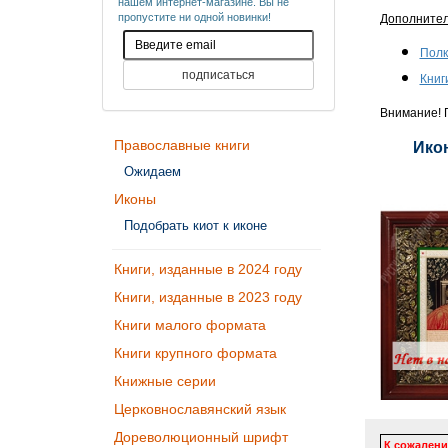
нашем интернет-магазине. Вы не
пропустите ни одной новинки!
Дополните
Полк
Книг
Внимание! П
Православные книги
Икон
Ожидаем
Иконы
Подобрать киот к иконе
Книги, изданные в 2024 году
Книги, изданные в 2023 году
Книги малого формата
Книги крупного формата
Книжные серии
Церковнославянский язык
Дореволюционный шрифт
К сожалени