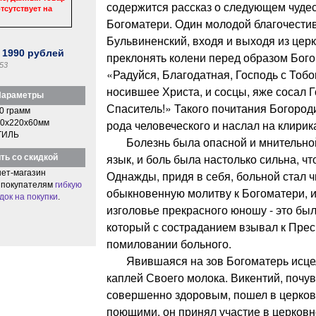
содержится рассказ о следующем чуде
тсутствует на
Богоматери. Один молодой благочести
Бульвиненский, входя и выходя из цер
:
1990
рублей
преклонять колени перед образом Бог
53
«Радуйся, Благодатная, Господь с Тоб
носившее Христа, и сосцы, яже сосал Г
араметры
Спаситель!» Такого почитания Богород
0 грамм
рода человеческого и наслал на клирик
0x220x60мм
ТИЛЬ
Болезнь была опасной и мнительной: 
язык, и боль была настолько сильна, чт
ть со скидкой
ет-магазин
Однажды, придя в себя, больной стал ч
 покупателям
гибкую
обыкновенную молитву к Богоматери, и
док на покупки
.
изголовье прекрасного юношу - это был
который с состраданием взывал к Прес
помиловании больного.
Явившаяся на зов Богоматерь исце
каплей Своего молока. Викентий, почу
совершенно здоровым, пошел в церковь
поющими, он принял участие в церковн