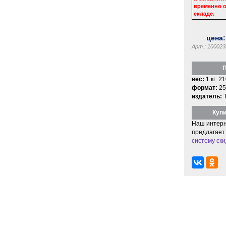
временно о
складе.
цена
Арт.: 100023
П
вес:
1 кг 21
формат:
25
издатель:
Купи
Наш интерн
предлагает
систему ски