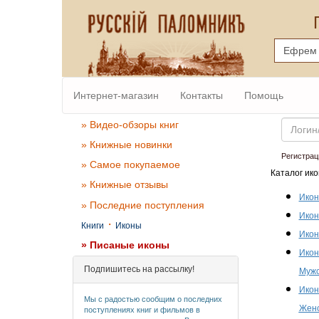
Интернет-магазин
Контакты
Помощь
Email
» Видео-обзоры книг
» Книжные новинки
Регистрац
» Самое покупаемое
Каталог ико
» Книжные отзывы
Икон
» Последние поступления
Икон
·
Книги
Иконы
Икон
» Писаные иконы
Икон
Подпишитесь на рассылку!
Мужс
Икон
Мы с радостью сообщим о последних
Женс
поступлениях книг и фильмов в