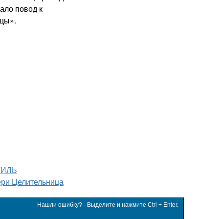
ало повод к
цы».
ТИЛЬ
ри Целительница
Нашли ошибку? - Выделите и нажмите Ctrl + Enter.