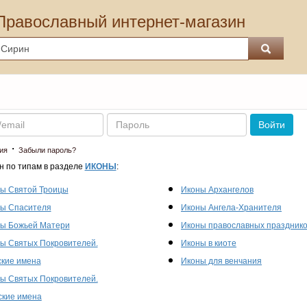
Православный интернет-магазин
Пароль
Войти
·
ия
Забыли пароль?
н по типам в разделе
ИКОНЫ
:
ы Святой Троицы
Иконы Архангелов
ы Спасителя
Иконы Ангела-Хранителя
ы Божьей Матери
Иконы православных праздник
ы Святых Покровителей.
Иконы в киоте
кие имена
Иконы для венчания
ы Святых Покровителей.
кие имена