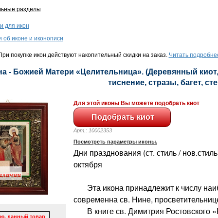
льные разделы
и для икон
и об иконе и иконописи
ри покупке икон действуют накопительный скидки на заказ.
Читать подробне
а - Божией Матери «Целительница». (Деревянный киот,
тиснение, стразы, багет, сте
Для этой иконы Вы можете подобрать киот
Арт.: 10002353
Посмотреть параметры иконы.
Дни празднования (ст. стиль / нов.стиль)
октября
Эта икона принадлежит к числу наиб
современна св. Нине, просветительнице
В книге св. Димитрия Ростовского 
ю, данный товар