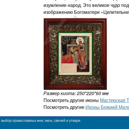
изумление народ. Это великое чудо под
изображению Богоматери «Целительни
Размер киота: 250*220*60 мм
Посмотреть другие иконы
Мастерская 
Посмотреть другие
Иконы Божией Мате
ыбор православных книг, икон, свечей и утвари.