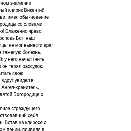
сном знамении
вый клирик Викентий
кви, имел обыкновение
ородицы со словами:
ою! Блаженно чрево,
осподь Бог, наш
ицы не мог вынести враг
а тяжелую болезнь.
у него начал гнить
о он терял рассудок.
итать свою
 вдруг увидел в
 Ангел-хранитель,
вятой Богородице о
лила страждущего
вствовавший себя
. Встав на клиросе с
ом пении, приведя в