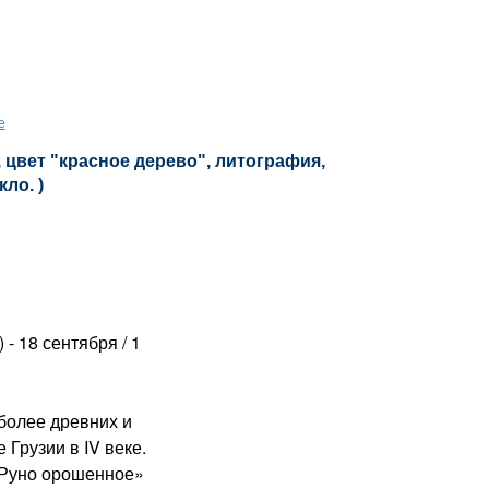
е
 цвет "красное дерево", литография,
кло. )
 - 18 сентября / 1
олее древних и
 Грузии в IV веке.
«Руно орошенное»