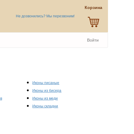
Корзина
Не дозвонились? Мы перезвоним!
Войти
Иконы писаные
Иконы из бисера
ов
Иконы из меди
Иконы складни