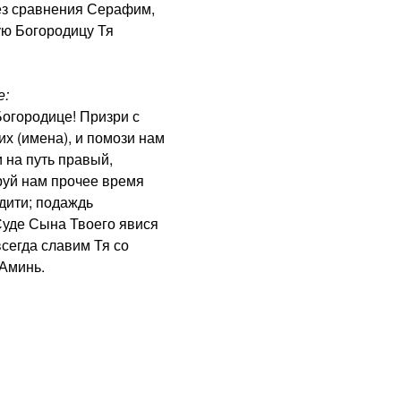
з сравнения Серафим,
ую Богородицу Тя
е:
городице! Призри с
х (имена), и помози нам
 на путь правый,
руй нам прочее время
дити; подаждь
Суде Сына Твоего явися
сегда славим Тя со
 Аминь.