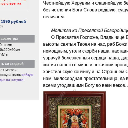
Честнейшую Херувим и славнейшую бе
тсутствует на
без истления Бога Слова родшую, сущ
величаем.
:
1990
рублей
09
Молитва ко Пресвятой Богородиц
О Пресвятая Госпоже, Владычице Бо
араметры
высоты святыя Твоея на нас, раб Божии
0 грамм
немощным, утоли скорби наша, настави
0x220x60мм
ТИЛЬ
уврачуй болезненныя сердца наша, да
жития нашего в мире и покаянии прово
ть со скидкой
ет-магазин
христианскую кончину и на Страшнем 
 покупателям
гибкую
нам, милосердная престательница, да в
док на покупки
.
всеми угодившими Богу во веки веков.