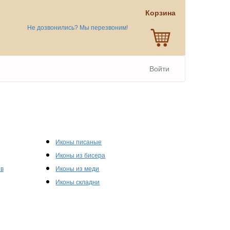
Корзина
Не дозвонились? Мы перезвоним!
Войти
Иконы писаные
Иконы из бисера
ов
Иконы из меди
Иконы складни