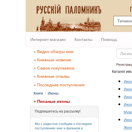
Интернет-магазин
Контакты
Помощь
Email
» Видео-обзоры книг
» Книжные новинки
Регистрац
» Самое покупаемое
Каталог ико
» Книжные отзывы
Икон
» Последние поступления
Икон
·
Книги
Иконы
Икон
» Писаные иконы
Икон
Подпишитесь на рассылку!
Мужс
Икон
Мы с радостью сообщим о последних
Женс
поступлениях книг и фильмов в