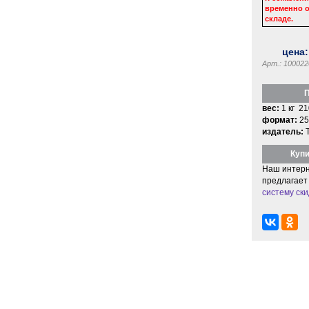
временно о
складе.
цена
Арт.: 100022
П
вес:
1 кг 21
формат:
25
издатель:
Купи
Наш интерн
предлагает
систему ски