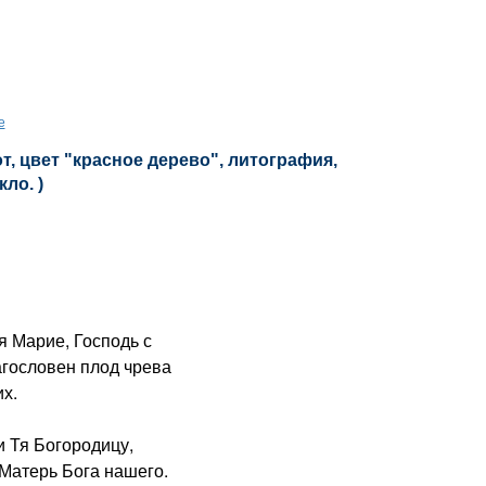
е
, цвет "красное дерево", литография,
кло. )
я Марие, Господь с
агословен плод чрева
х.
 Тя Богородицу,
Матерь Бога нашего.