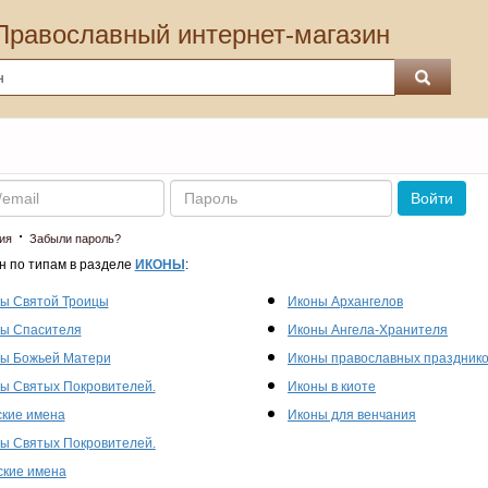
Православный интернет-магазин
Пароль
Войти
·
ия
Забыли пароль?
н по типам в разделе
ИКОНЫ
:
ы Святой Троицы
Иконы Архангелов
ы Спасителя
Иконы Ангела-Хранителя
ы Божьей Матери
Иконы православных праздник
ы Святых Покровителей.
Иконы в киоте
кие имена
Иконы для венчания
ы Святых Покровителей.
кие имена