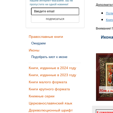
нашем интернет-магазине. Вы не
пропустите ни одной новинки!
Дополните
Полк
Книг
Внимание! П
Православные книги
Икона
Ожидаем
Иконы
Подобрать киот к иконе
Книги, изданные в 2024 году
Книги, изданные в 2023 году
Книги малого формата
Книги крупного формата
Книжные серии
Церковнославянский язык
Дореволюционный шрифт
К сожалени