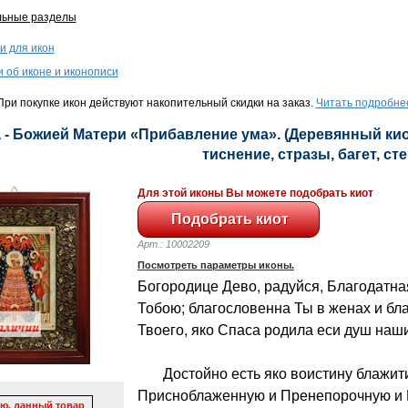
льные разделы
и для икон
и об иконе и иконописи
ри покупке икон действуют накопительный скидки на заказ.
Читать подробне
 - Божией Матери «Прибавление ума». (Деревянный киот
тиснение, стразы, багет, сте
Для этой иконы Вы можете подобрать киот
Арт.: 10002209
Посмотреть параметры иконы.
Богородице Дево, радуйся, Благодатна
Тобою; благословенна Ты в женах и бл
Твоего, яко Спаса родила еси душ наши
Достойно есть яко воистину блажити
Присноблаженную и Пренепорочную и 
ю, данный товар