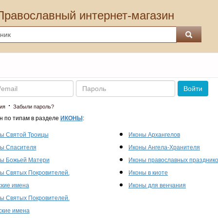
Православный интернет-магазин
Пароль
Войти
·
ия
Забыли пароль?
н по типам в разделе
ИКОНЫ
:
ы Святой Троицы
Иконы Архангелов
ы Спасителя
Иконы Ангела-Хранителя
ы Божьей Матери
Иконы православных праздник
ы Святых Покровителей.
Иконы в киоте
кие имена
Иконы для венчания
ы Святых Покровителей.
кие имена