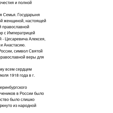
очестия и полной
я Семья. Государыня
й женщиной, настоящей
ей православной
ор с Императрицей
 - Цесаревича Алексея,
 и Анастасию.
оссии, символ Святой
 православной веры для
му всем сердцем
юля 1918 года в г.
еринбургского
чеников в России было
йство было слишко
ркнуто из народной