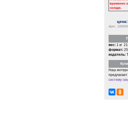
временно о
складе.
цена
Арт.: 100000
П
вес:
1 кг 21
формат:
25
издатель:
Купи
Наш интерн
предлагает
систему ски