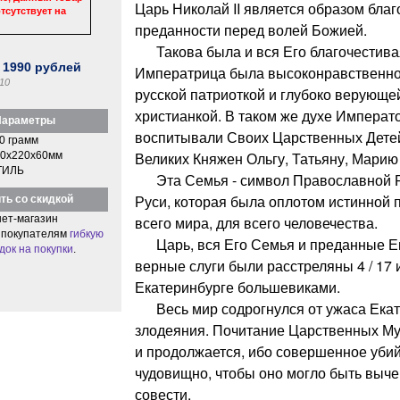
Царь Николай II является образом благ
тсутствует на
преданности перед волей Божией.
Такова была и вся Его благочестива
:
1990
рублей
Императрица была высоконравственно
10
русской патриоткой и глубоко верующ
христианкой. В таком же духе Императ
араметры
воспитывали Своих Царственных Детей
0 грамм
Великих Княжен Ольгу, Татьяну, Марию
0x220x60мм
ТИЛЬ
Эта Семья - символ Православной Р
Руси, которая была оплотом истинной
ть со скидкой
ет-магазин
всего мира, для всего человечества.
 покупателям
гибкую
Царь, вся Его Семья и преданные Е
док на покупки
.
верные слуги были расстреляны 4 / 17 и
Екатеринбурге большевиками.
Весь мир содрогнулся от ужаса Екат
злодеяния. Почитание Царственных Му
и продолжается, ибо совершенное уби
чудовищно, чтобы оно могло быть выче
совести.