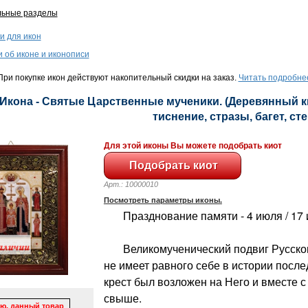
льные разделы
и для икон
и об иконе и иконописи
ри покупке икон действуют накопительный скидки на заказ.
Читать подробне
 Икона - Святые Царственные мученики. (Деревянный ки
тиснение, стразы, багет, сте
Для этой иконы Вы можете подобрать киот
Арт.: 10000010
Посмотреть параметры иконы.
Празднование памяти - 4 июля / 17
Великомученический подвиг Русского
не имеет равного себе в истории после
крест был возложен на Него и вместе 
свыше.
ю, данный товар