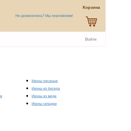
Корзина
Не дозвонились? Мы перезвоним!
Войти
Иконы писаные
Иконы из бисера
ов
Иконы из меди
Иконы складни