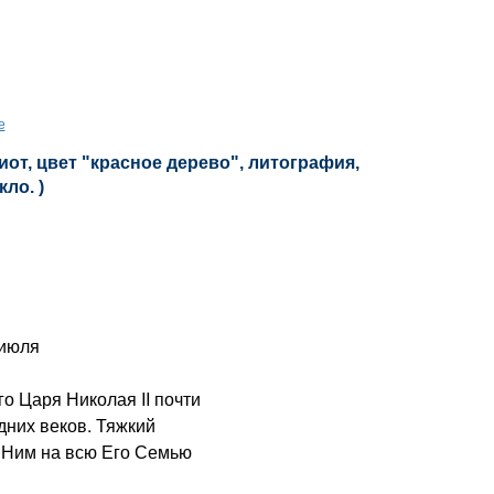
е
от, цвет "красное дерево", литография,
кло. )
 июля
 Царя Николая II почти
дних веков. Тяжкий
с Ним на всю Его Семью