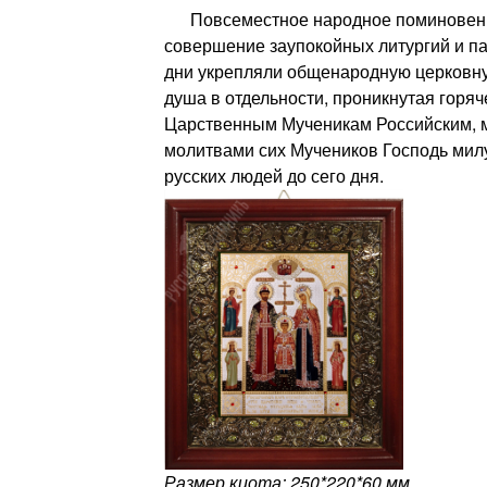
Повсеместное народное поминовени
совершение заупокойных литургий и п
дни укрепляли общенародную церковну
душа в отдельности, проникнутая горя
Царственным Мученикам Российским, м
молитвами сих Мучеников Господь мил
русских людей до сего дня.
Размер киота: 250*220*60 мм