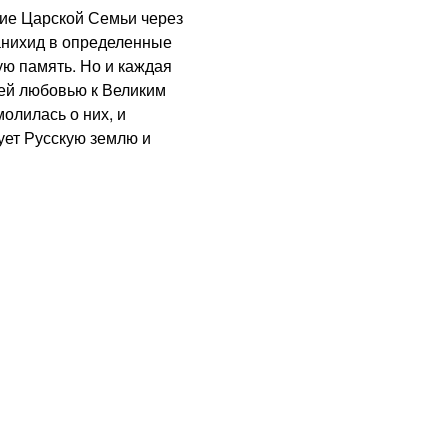
е Царской Семьи через
анихид в определенные
ю память. Но и каждая
чей любовью к Великим
олилась о них, и
ует Русскую землю и