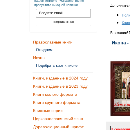
нашем интернет-магазине. Вы не
пропустите ни одной новинки!
Дополните
Полк
Книг
Внимание! П
Православные книги
Икона -
Ожидаем
Иконы
Подобрать киот к иконе
Книги, изданные в 2024 году
Книги, изданные в 2023 году
Книги малого формата
Книги крупного формата
Книжные серии
Церковнославянский язык
Дореволюционный шрифт
К сожалени