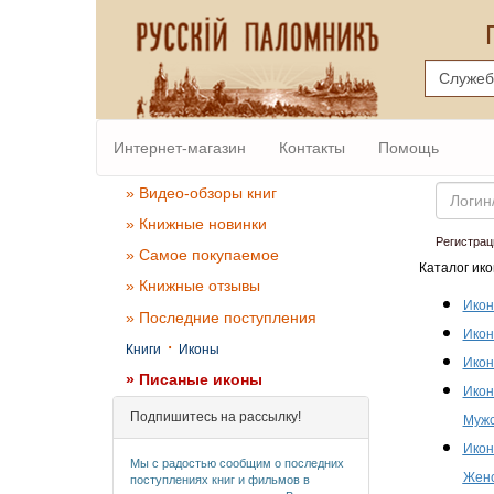
Интернет-магазин
Контакты
Помощь
Email
» Видео-обзоры книг
» Книжные новинки
Регистрац
» Самое покупаемое
Каталог ико
» Книжные отзывы
Икон
» Последние поступления
Икон
·
Книги
Иконы
Икон
» Писаные иконы
Икон
Подпишитесь на рассылку!
Мужс
Икон
Мы с радостью сообщим о последних
Женс
поступлениях книг и фильмов в