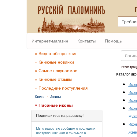
Интернет-магазин
Контакты
Помощь
Email
» Видео-обзоры книг
» Книжные новинки
Регистрац
» Самое покупаемое
Каталог ико
» Книжные отзывы
Икон
» Последние поступления
Икон
·
Книги
Иконы
Икон
» Писаные иконы
Икон
Подпишитесь на рассылку!
Мужс
Икон
Мы с радостью сообщим о последних
Женс
поступлениях книг и фильмов в