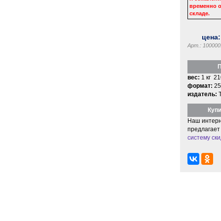
временно о
складе.
цена
Арт.: 100000
П
вес:
1 кг 21
формат:
25
издатель:
Купи
Наш интерн
предлагает
систему ски