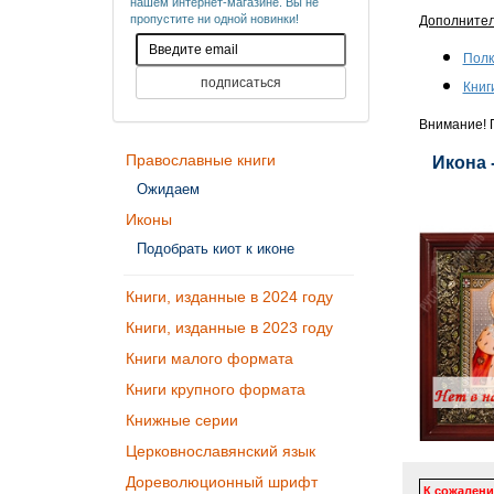
нашем интернет-магазине. Вы не
пропустите ни одной новинки!
Дополните
Полк
Книг
Внимание! П
Православные книги
Икона 
Ожидаем
Иконы
Подобрать киот к иконе
Книги, изданные в 2024 году
Книги, изданные в 2023 году
Книги малого формата
Книги крупного формата
Книжные серии
Церковнославянский язык
Дореволюционный шрифт
К сожалени