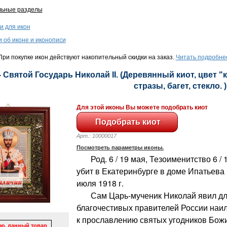
льные разделы
и для икон
и об иконе и иконописи
ри покупке икон действуют накопительный скидки на заказ.
Читать подробне
- Святой Государь Николай II. (Деревянный киот, цвет "
стразы, багет, стекло. )
Для этой иконы Вы можете подобрать киот
Арт.: 10000017
Посмотреть параметры иконы.
Род. 6 / 19 мая, Тезоименитство 6 / 
убит в Екатеринбурге в доме Ипатьева в
июля 1918 г.
Сам Царь-мученик Николай явил дл
благочестивых правителей России наи
к прославлению святых угодников Божи
ю, данный товар