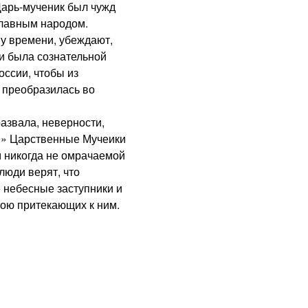
арь-мученик был чужд
славным народом.
 времени, убеждают,
и была сознательной
оссии, чтобы из
 преобразилась во
звала, неверности,
й» Царственные Мучеики
м никогда не омрачаемой
люди верят, что
небесные заступники и
рою притекающих к ним.