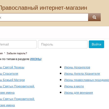
Православный интернет-магазин
Пароль
Войти
·
ия
Забыли пароль?
н по типам в разделе
ИКОНЫ
:
ы Святой Троицы
Иконы Архангелов
ы Спасителя
Иконы Ангела-Хранителя
ы Божьей Матери
Иконы православных праздник
ы Святых Покровителей.
Иконы в киоте
кие имена
Иконы для венчания
ы Святых Покровителей.
кие имена