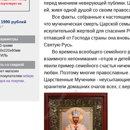
перед мнением неверующей публики. Ц
тсутствует на
ей, живя одной душой со своим право
Все факты, собранные к настоящему
:
1990
рублей
что мученическая смерть Царской семь
17
искупительной жертвой для спасения Р
отпавшей от Господа страны она вновь
араметры
Святую Русь.
0 грамм
Во времена всеобщего семейного ра
0x220x60мм
ТИЛЬ
взаимного непонимания «отцов и дете
явили пример семейного счастья ниче
ть со скидкой
ет-магазин
любви. Поэтому многие православные 
 покупателям
гибкую
Царственные Мученики - неусыпающие 
док на покупки
.
хранители домашних очагов всех, с ве