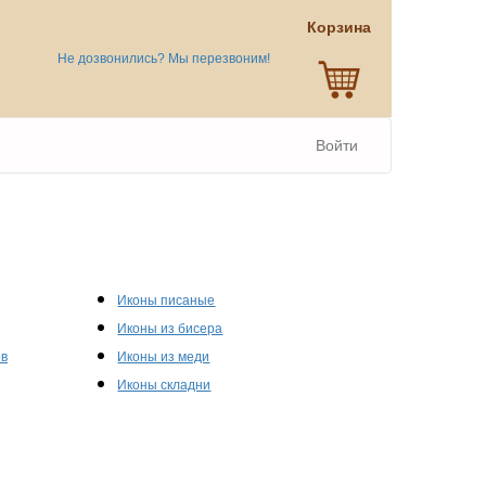
Корзина
Не дозвонились? Мы перезвоним!
Войти
Иконы писаные
Иконы из бисера
ов
Иконы из меди
Иконы складни