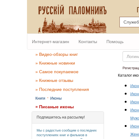
Интернет-магазин
Контакты
Помощь
Email
» Видео-обзоры книг
» Книжные новинки
Регистрац
» Самое покупаемое
Каталог ико
» Книжные отзывы
Икон
» Последние поступления
Икон
·
Книги
Иконы
Икон
» Писаные иконы
Икон
Подпишитесь на рассылку!
Мужс
Икон
Мы с радостью сообщим о последних
Женс
поступлениях книг и фильмов в