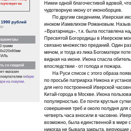
Никеи одной благочестивой вдовой, что
тсутствует на
чудотворную икону от иконоборцев.
По другим сведениям, Иверская ико
:
1990
рублей
иноком Иамвлихом Романовым. Называ
40
«Вратарница», т.к. была поставлена н
Пресвятой Богородицы в Иверском мон
араметры
связано множество преданий. Один раз
0 грамм
мечом, и тогда из лика Богоматери пот
0x220x60мм
ТИЛЬ
видная на иконе. Икона спасла обитель
впоследствии - от голода и пожара.
ть со скидкой
ет-магазин
На Руси список с этого образа появи
 покупателям
гибкую
по просьбе патриарха Никона и устано
док на покупки
.
для него построенной Иверской часовн
Китай-города в Москве. Икона пользов
популярностью. Ее почти круглые сутк
совершения треб и около полудня для 
четверть часа вносили в часовню. Ивер
возможно, была единственной в мире с
никогда не бывала закрыта, верующие 