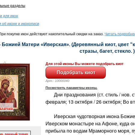
льные разделы
и для икон
и об иконе и иконописи
ри покупке икон действуют накопительный скидки на заказ.
Читать подробне
- Божией Матери «Иверская». (Деревянный киот, цвет "
стразы, багет, стекло. )
Для этой иконы Вы можете подобрать киот
Арт.: 10000040
Посмотреть параметры иконы.
Дни празднования (ст. стиль / нов. ст
февраля; 13 октября / 26 октября; Во 
Иверская чудотворная икона Божией
Иверском монастыре на Афоне, куда он
прибыла по водам Мраморного моря, п
ю, данный товар