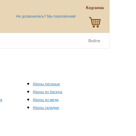
Корзина
Не дозвонились? Мы перезвоним!
Войти
Иконы писаные
Иконы из бисера
ов
Иконы из меди
Иконы складни