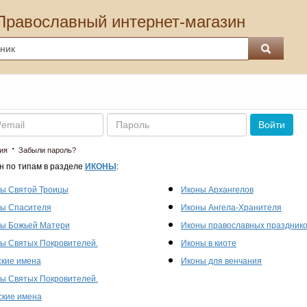
Православный интернет-магазин
Пароль
Войти
·
ия
Забыли пароль?
н по типам в разделе
ИКОНЫ
:
ы Святой Троицы
Иконы Архангелов
ы Спасителя
Иконы Ангела-Хранителя
ы Божьей Матери
Иконы православных праздник
ы Святых Покровителей.
Иконы в киоте
кие имена
Иконы для венчания
ы Святых Покровителей.
кие имена