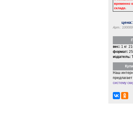
временно о
складе.
цена
Арт.: 100000
П
вес:
1 кг 21
формат:
25
издатель:
Купи
Наш интерн
предлагает
систему ски