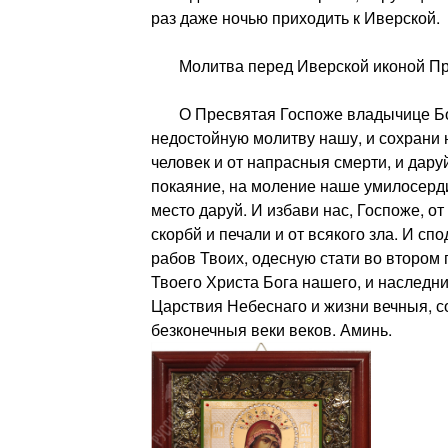
раз даже ночью приходить к Иверской.
Молитва перед Иверской иконой Пре
О Пресвятая Госпоже владычице Бо
недостойную молитву нашу, и сохрани 
человек и от напрасныя смерти, и дару
покаяние, на моление наше умилосерди
место даруй. И избави нас, Госпоже, от
скорбй и печали и от всякого зла. И сп
рабов Твоих, одесную стати во второ
Твоего Христа Бога нашего, и наследн
Царствия Небеснаго и жизни вечныя, с
безконечныя веки веков. Аминь.