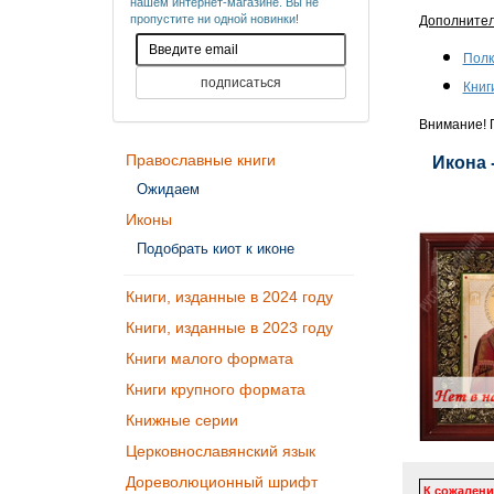
нашем интернет-магазине. Вы не
пропустите ни одной новинки!
Дополните
Полк
Книг
Внимание! П
Православные книги
Икона 
Ожидаем
Иконы
Подобрать киот к иконе
Книги, изданные в 2024 году
Книги, изданные в 2023 году
Книги малого формата
Книги крупного формата
Книжные серии
Церковнославянский язык
Дореволюционный шрифт
К сожалени