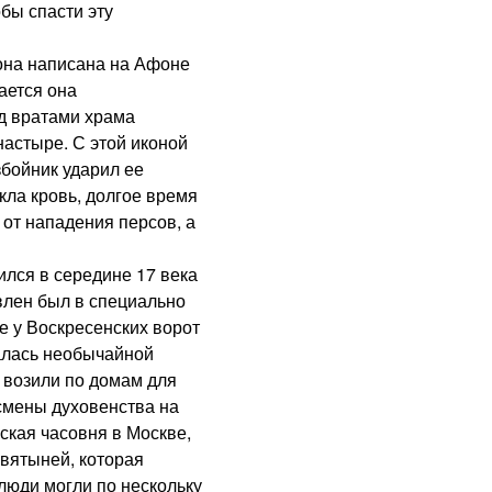
бы спасти эту
на написана на Афоне
ется она
ад вратами храма
астыре. С этой иконой
бойник ударил ее
екла кровь, долгое время
 от нападения персов, а
лся в середине 17 века
влен был в специально
е у Воскресенских ворот
алась необычайной
и возили по домам для
смены духовенства на
ская часовня в Москве,
вятыней, которая
люди могли по нескольку