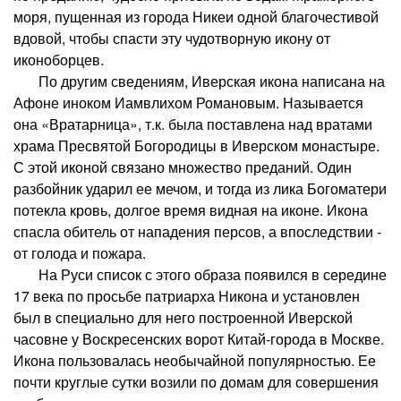
моря, пущенная из города Никеи одной благочестивой
вдовой, чтобы спасти эту чудотворную икону от
иконоборцев.
По другим сведениям, Иверская икона написана на
Афоне иноком Иамвлихом Романовым. Называется
она «Вратарница», т.к. была поставлена над вратами
храма Пресвятой Богородицы в Иверском монастыре.
С этой иконой связано множество преданий. Один
разбойник ударил ее мечом, и тогда из лика Богоматери
потекла кровь, долгое время видная на иконе. Икона
спасла обитель от нападения персов, а впоследствии -
от голода и пожара.
На Руси список с этого образа появился в середине
17 века по просьбе патриарха Никона и установлен
был в специально для него построенной Иверской
часовне у Воскресенских ворот Китай-города в Москве.
Икона пользовалась необычайной популярностью. Ее
почти круглые сутки возили по домам для совершения