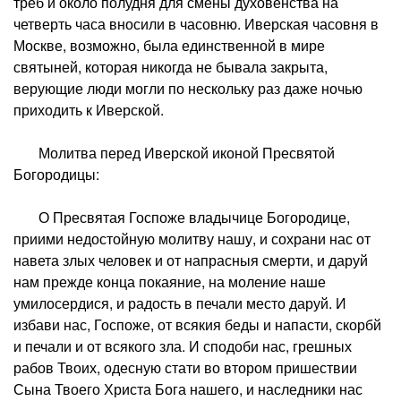
треб и около полудня для смены духовенства на
четверть часа вносили в часовню. Иверская часовня в
Москве, возможно, была единственной в мире
святыней, которая никогда не бывала закрыта,
верующие люди могли по нескольку раз даже ночью
приходить к Иверской.
Молитва перед Иверской иконой Пресвятой
Богородицы:
О Пресвятая Госпоже владычице Богородице,
приими недостойную молитву нашу, и сохрани нас от
навета злых человек и от напрасныя смерти, и даруй
нам прежде конца покаяние, на моление наше
умилосердися, и радость в печали место даруй. И
избави нас, Госпоже, от всякия беды и напасти, скорбй
и печали и от всякого зла. И сподоби нас, грешных
рабов Твоих, одесную стати во втором пришествии
Сына Твоего Христа Бога нашего, и наследники нас