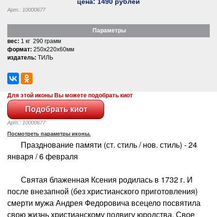
цена:
1490
рублей
Арт.: 10000677
Параметры
вес:
1 кг 290 грамм
формат:
250x220x60мм
издатель:
ТИЛЬ
Для этой иконы Вы можете подобрать киот
Арт.: 10000677
Посмотреть параметры иконы.
Празднование памяти (ст. стиль / нов. стиль) - 24
января / 6 февраля
Святая блаженная Ксения родилась в 1732 г. И
после внезапной (без христианского приготовления)
смерти мужа Андрея Федоровича всецело посвятила
свою жизнь христианскому подвигу юродства. Свое