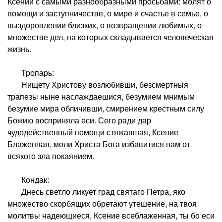
Ксении с самыми разнообразными просьбами: молят о
помощи и заступничестве, о мире и счастье в семье, о
выздоровлении близких, о возвращении любимых, о
множестве дел, на которых складывается человеческая
жизнь.
Тропарь:
Нищету Христову возлюбивши, безсмертныя
трапезы ныне наслаждаешися, безумием мнимым
безумие мира обличивши, смирением крестным силу
Божию восприняла еси. Сего ради дар
чудодейственный помощи стяжавшая, Ксение
Блаженная, моли Христа Бога избавитися нам от
всякого зла покаянием.
Кондак:
Днесь светло ликует град святаго Петра, яко
множество скорбящих обретают утешение, на твоя
молитвы надеющиеся, Ксение всеблаженная, ты бо еси