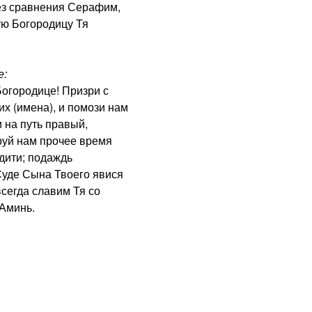
з сравнения Серафим,
ую Богородицу Тя
е:
городице! Призри с
х (имена), и помози нам
 на путь правый,
руй нам прочее время
дити; подаждь
Суде Сына Твоего явися
сегда славим Тя со
 Аминь.