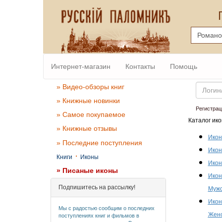
Интернет-магазин
Контакты
Помощь
Email
» Видео-обзоры книг
» Книжные новинки
Регистрац
» Самое покупаемое
Каталог ико
» Книжные отзывы
Икон
» Последние поступления
Икон
·
Книги
Иконы
Икон
» Писаные иконы
Икон
Подпишитесь на рассылку!
Мужс
Икон
Мы с радостью сообщим о последних
Женс
поступлениях книг и фильмов в