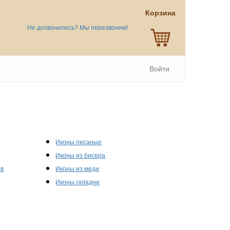
Корзина
Не дозвонились? Мы перезвоним!
Войти
Иконы писаные
Иконы из бисера
ов
Иконы из меди
Иконы складни