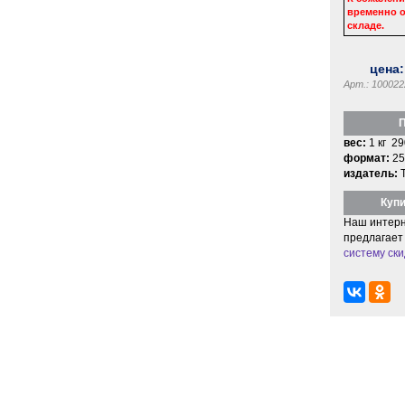
временно о
складе.
цена
Арт.: 100022
П
вес:
1 кг 29
формат:
25
издатель:
Купи
Наш интерн
предлагает
систему ски