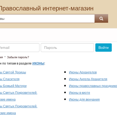
Православный интернет-магазин
Пароль
Войти
·
ия
Забыли пароль?
н по типам в разделе
ИКОНЫ
:
ы Святой Троицы
Иконы Архангелов
ы Спасителя
Иконы Ангела-Хранителя
ы Божьей Матери
Иконы православных праздник
ы Святых Покровителей.
Иконы в киоте
кие имена
Иконы для венчания
ы Святых Покровителей.
кие имена