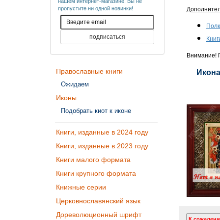
нашем интернет-магазине. Вы не
пропустите ни одной новинки!
Дополните
Полк
Книг
Внимание! П
Православные книги
Икона
Ожидаем
Иконы
Подобрать киот к иконе
Книги, изданные в 2024 году
Книги, изданные в 2023 году
Книги малого формата
Книги крупного формата
Книжные серии
Церковнославянский язык
Дореволюционный шрифт
К сожалени