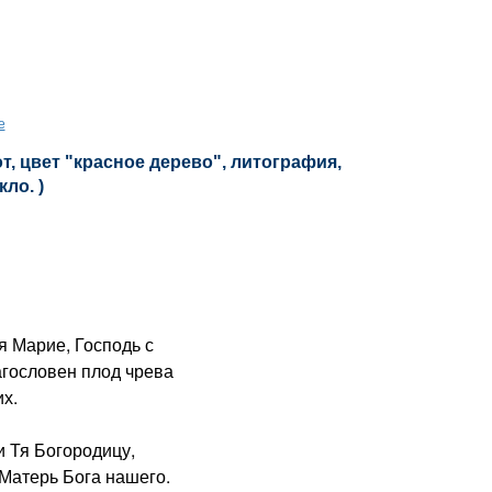
е
, цвет "красное дерево", литография,
кло. )
я Марие, Господь с
агословен плод чрева
х.
 Тя Богородицу,
Матерь Бога нашего.