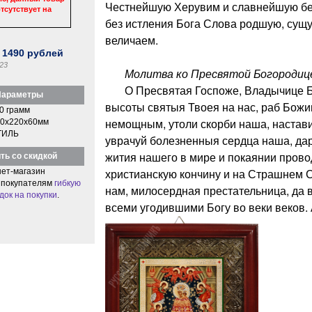
Честнейшую Херувим и славнейшую бе
тсутствует на
без истления Бога Слова родшую, сущ
величаем.
:
1490
рублей
23
Молитва ко Пресвятой Богородиц
О Пресвятая Госпоже, Владычице Бо
араметры
высоты святыя Твоея на нас, раб Божии
0 грамм
немощным, утоли скорби наша, настави
0x220x60мм
ТИЛЬ
уврачуй болезненныя сердца наша, да
жития нашего в мире и покаянии прово
ть со скидкой
христианскую кончину и на Страшнем 
ет-магазин
 покупателям
гибкую
нам, милосердная престательница, да в
док на покупки
.
всеми угодившими Богу во веки веков.