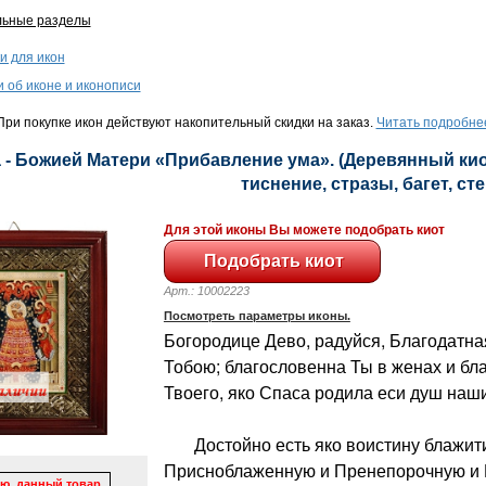
льные разделы
и для икон
и об иконе и иконописи
ри покупке икон действуют накопительный скидки на заказ.
Читать подробне
 - Божией Матери «Прибавление ума». (Деревянный киот
тиснение, стразы, багет, сте
Для этой иконы Вы можете подобрать киот
Арт.: 10002223
Посмотреть параметры иконы.
Богородице Дево, радуйся, Благодатна
Тобою; благословенна Ты в женах и бл
Твоего, яко Спаса родила еси душ наши
Достойно есть яко воистину блажити
Присноблаженную и Пренепорочную и 
ю, данный товар