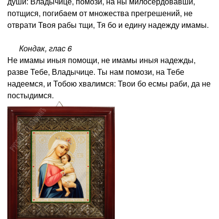
души: Владычице, помози, на ны милосердовавши,
потщися, погибaем от множества прегрешений, не
отврати Твоя рабы тщи, Тя бо и едину надежду имамы.
Кондак, глас 6
Не имамы иныя помощи, не имамы иныя надежды,
разве Тебе, Владычице. Ты нам помози, на Тебе
надеемся, и Тобою хвaлимся: Твои бо есмы раби, да не
постыдимся.