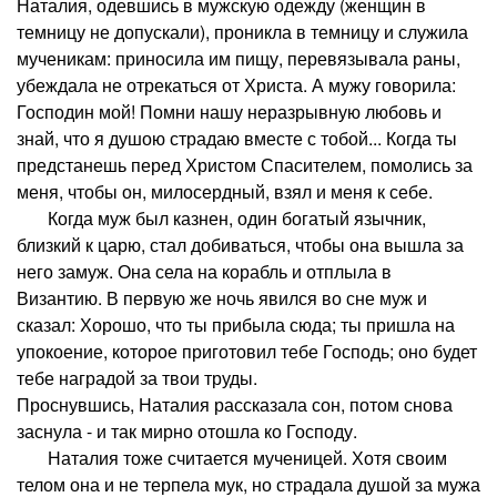
Наталия, одевшись в мужскую одежду (женщин в
темницу не допускали), проникла в темницу и служила
мученикам: приносила им пищу, перевязывала раны,
убеждала не отрекаться от Христа. А мужу говорила:
Господин мой! Помни нашу неразрывную любовь и
знай, что я душою страдаю вместе с тобой... Когда ты
предстанешь перед Христом Спасителем, помолись за
меня, чтобы он, милосердный, взял и меня к себе.
Когда муж был казнен, один богатый язычник,
близкий к царю, стал добиваться, чтобы она вышла за
него замуж. Она села на корабль и отплыла в
Византию. В первую же ночь явился во сне муж и
сказал: Хорошо, что ты прибыла сюда; ты пришла на
упокоение, которое приготовил тебе Господь; оно будет
тебе наградой за твои труды.
Проснувшись, Наталия рассказала сон, потом снова
заснула - и так мирно отошла ко Господу.
Наталия тоже считается мученицей. Хотя своим
телом она и не терпела мук, но страдала душой за мужа