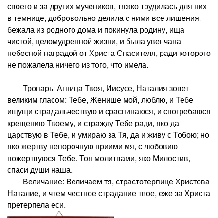
своего и за других мучеников, тяжко трудилась для них
в темнице, добровольно делила с ними все лишения,
бежала из родного дома и покинула родину, ища
чистой, целомудренной жизни, и была увенчана
небесной наградой от Христа Спасителя, ради которого
не пожалела ничего из того, что имела.
Тропарь: Агница Твоя, Иисусе, Наталия зовет
великим гласом: Тебе, Женише мой, люблю, и Тебе
ищущи страдальчествую и сраспинаюся, и спогребаюся
крещению Твоему, и стражду Тебе ради, яко да
царствую в Тебе, и умираю за Тя, да и живу с Тобою; но
яко жертву непорочную приими мя, с любовию
пожертвуюся Тебе. Тоя молитвами, яко Милостив,
спаси души наша.
Величание: Величаем тя, страстотерпице Христова
Наталие, и чтем честное страдание твое, еже за Христа
претерпела еси.