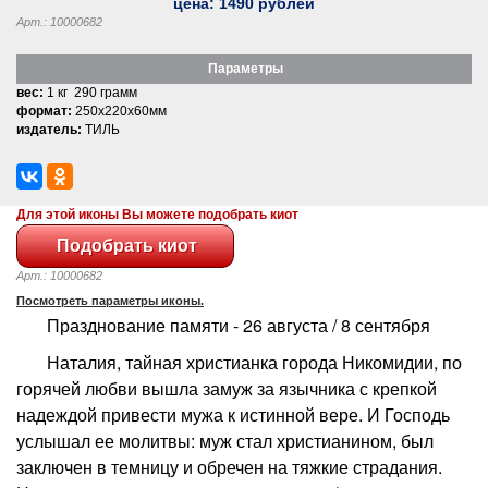
цена:
1490
рублей
Арт.: 10000682
Параметры
вес:
1 кг 290 грамм
формат:
250x220x60мм
издатель:
ТИЛЬ
Для этой иконы Вы можете подобрать киот
Арт.: 10000682
Посмотреть параметры иконы.
Празднование памяти - 26 августа / 8 сентября
Наталия, тайная христианка города Никомидии, по
горячей любви вышла замуж за язычника с крепкой
надеждой привести мужа к истинной вере. И Господь
услышал ее молитвы: муж стал христианином, был
заключен в темницу и обречен на тяжкие страдания.