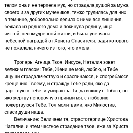
телом она и не терпела мук, но страдала душой за мужа
своего и за других мучеников, тяжко трудилась для них
в темнице, добровольно делила с ними все лишения,
бежала из родного дома и покинула родину, ища
чистой, целомудренной жизни, и была увенчана
небесной наградой от Христа Спасителя, ради которого
не пожалела ничего из того, что имела.
Тропарь: Агница Твоя, Иисусе, Наталия зовет
великим гласом: Тебе, Женише мой, люблю, и Тебе
ищущи страдальчествую и сраспинаюся, и спогребаюся
крещению Твоему, и стражду Тебе ради, яко да
царствую в Тебе, и умираю за Тя, да и живу с Тобою; но
яко жертву непорочную приими мя, с любовию
пожертвуюся Тебе. Тоя молитвами, яко Милостив,
спаси души наша.
Величание: Величаем тя, страстотерпице Христова
Наталие, и чтем честное страдание твое, еже за Христа