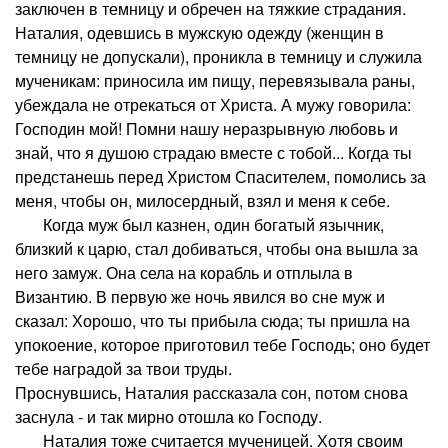
заключен в темницу и обречен на тяжкие страдания.
Наталия, одевшись в мужскую одежду (женщин в
темницу не допускали), проникла в темницу и служила
мученикам: приносила им пищу, перевязывала раны,
убеждала не отрекаться от Христа. А мужу говорила:
Господин мой! Помни нашу неразрывную любовь и
знай, что я душою страдаю вместе с тобой... Когда ты
предстанешь перед Христом Спасителем, помолись за
меня, чтобы он, милосердный, взял и меня к себе.
Когда муж был казнен, один богатый язычник,
близкий к царю, стал добиваться, чтобы она вышла за
него замуж. Она села на корабль и отплыла в
Византию. В первую же ночь явился во сне муж и
сказал: Хорошо, что ты прибыла сюда; ты пришла на
упокоение, которое приготовил тебе Господь; оно будет
тебе наградой за твои труды.
Проснувшись, Наталия рассказала сон, потом снова
заснула - и так мирно отошла ко Господу.
Наталия тоже считается мученицей. Хотя своим