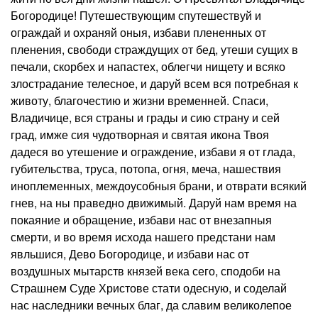
Богородице! Путешествующим спутешествуй и
ограждай и охраняй оныя, избави плененных от
пленения, свободи страждущих от бед, утеши сущих в
печали, скорбех и напастех, облегчи нищету и всяко
злострадание телесное, и даруй всем вся потребная к
животу, благочестию и жизни временней. Спаси,
Владичице, вся страны и грады и сию страну и сей
град, имже сия чудотворная и святая икона Твоя
дадеся во утешение и ограждение, избави я от глада,
губительства, труса, потопа, огня, меча, нашествия
иноплеменных, междоусобныя брани, и отврати всякий
гнев, на ны праведно движимый. Даруй нам время на
покаяние и обращение, избави нас от внезапныя
смерти, и во время исхода нашего предстани нам
явльшися, Дево Богородице, и избави нас от
воздушных мытарств князей века сего, сподоби на
Страшнем Суде Христове стати одесную, и соделай
нас наследники вечных благ, да славим великолепое