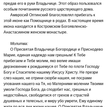
предав его в руки Владычице. Этот образ пользовался
особым почитанием русского царствующего дома.
Амвросий Оптинский благословлял прибегать к
этой иконе как Помощнице в родах. В настоящее время
икона находится в Костромском Богоявленско-
Анастасиином женском монастыре.
Молитва:
О Пресвятая Владычице Богородице и Приснодево
Марие, единая надеждо нам грешным! К Тебе
прибегаем и Тебе молим, яко велие имаши
дерзновение к рождшемуся от Тебе по плоти Господу
Богу и Спасителю нашему Иисусу Христу. Не презри
слез наших, не отрини скорби нашея, не посрами
упования нашего на Тя, но Матерними молении Твоими
умоли Господа Бога, да сподобит нас, грешных и
недостойных, свободитися от грехов и страстей
душевных и телесных, и миру убо умрети, Ему единому
жити по вся дни жизни нашея. О Пресвятая Владычице