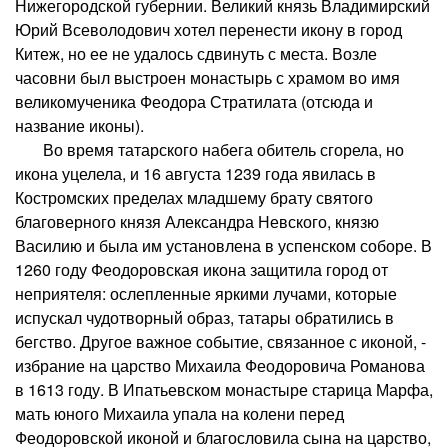
Нижегородской губернии. Великий князь Владимирский
Юрий Всеволодович хотел перенести икону в город
Китеж, но ее не удалось сдвинуть с места. Возле
часовни был выстроен монастырь с храмом во имя
великомученика Феодора Стратилата (отсюда и
название иконы).
Во время татарского набега обитель сгорела, но
икона уцелела, и 16 августа 1239 года явилась в
Костромских пределах младшему брату святого
благоверного князя Александра Невского, князю
Василию и была им установлена в успенском соборе. В
1260 году Феодоровская икона защитила город от
неприятеля: ослепленные яркими лучами, которые
испускал чудотворный образ, татары обратились в
бегство. Другое важное событие, связанное с иконой, -
избрание на царство Михаила Феодоровича Романова
в 1613 году. В Ипатьевском монастыре старица Марфа,
мать юного Михаила упала на колени перед
Феодоровской иконой и благословила сына на царство,