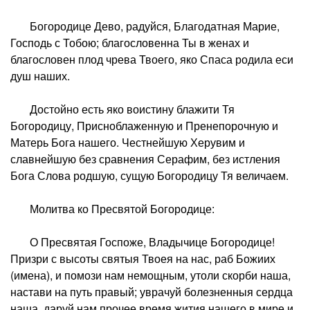
Богородице Дево, радуйся, Благодатная Марие,
Господь с Тобою; благословенна Ты в женах и
благословен плод чрева Твоего, яко Спаса родила еси
душ наших.
Достойно есть яко воистину блажити Тя
Богородицу, Присноблаженную и Пренепорочную и
Матерь Бога нашего. Честнейшую Херувим и
славнейшую без сравнения Серафим, без истления
Бога Слова родшую, сущую Богородицу Тя величаем.
Молитва ко Пресвятой Богородице:
О Пресвятая Госпоже, Владычице Богородице!
Призри с высоты святыя Твоея на нас, раб Божиих
(имена), и помози нам немощным, утоли скорби наша,
настави на путь правый; уврачуй болезненныя сердца
наша, даруй нам прочее время жития нашего в мире и