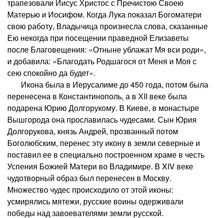
трапезовали Иисус Христос с Пречистою Своею
Матерью и Иосифом. Когда Лука показал Богоматери
свою работу, Владычица произнесла слова, сказанные
Ею некогда при посещении праведной Елизаветы
после Благовещения: «Отныне ублажат Мя вси роди»,
и добавила: «Благодать Родшагося от Меня и Моя с
сею спокойно да будет».
Икона была в Иерусалиме до 450 года, потом была
перенесена в Константинополь, а в ХII веке была
подарена Юрию Долгорукому. В Киеве, в монастыре
Вышгорода она прославилась чудесами. Сын Юрия
Долгорукова, князь Андрей, прозванный потом
Боголюбским, перенес эту икону в земли северные и
поставил ее в специально построенном храме в честь
Успения Божией Матери во Владимире. В XIV веке
чудотворный образ был перенесен в Москву.
Множество чудес происходило от этой иконы:
усмирялись мятежи, русские воины одерживали
победы над завоевателями земли русской.