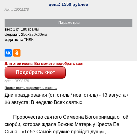
цена:
1550
рублей
Арт.: 10002178
Параметры
вес:
1 кг 180 грамм
формат:
250x220x60мм
издатель:
ТИЛЬ
Для этой иконы Вы можете подобрать киот
Арт.: 10002178
Посмотреть параметры иконы.
Дни празднования (ст. стиль / нов. стиль) - 13 августа /
26 августа; В неделю Всех святых
Пророчество святого Симеона Богоприимца о той
скорби, которая ждала Божию Матерь у Креста Ее
Сына - «Тебе Самой оружие пройдет душу», -