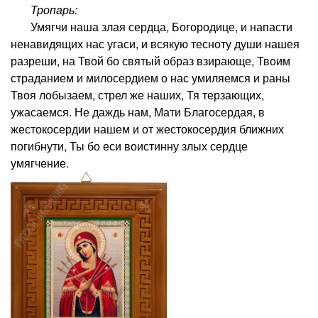
Тропарь:
Умягчи наша злая сердца, Богородице, и напасти
ненавидящих нас угаси, и всякую тесноту души нашея
разреши, на Твой бо святый образ взирающе, Твоим
страданием и милосердием о нас умиляемся и раны
Твоя лобызаем, стрел же наших, Тя терзающих,
ужасаемся. Не даждь нам, Мати Благосердая, в
жестокосердии нашем и от жестокосердия ближних
погибнути, Ты бо еси воистинну злых сердце
умягчение.