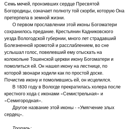
Семь мечей, пронзивших сердце Пресвятой
Богородицы, означает полноту той скорби, которую Она
претерпела в земной жизни.
О первом прославлении этой иконы Богоматери
сохранилось предание. Крестьянин Кадниковского
уезда Вологодской губернии, много лет страдавший
Болезненной хромотой и расслаблением, во сне
услышал голос, повелевший ему отыскать на
колокольне Тошенской церкви икону Богоматери и
помолиться ей. Он нашел икону на лестнице, по
которой звонари ходили как по простой доске.
Почистив икону и помолившись ей, он исцелился.
В 1830 году в Вологде прекратилась холера после
крестного хода с иконами «Семистрельная» и
«Семигородная».
Другое название этой иконы - «Умягчение злых
сердец».
Тропарь: