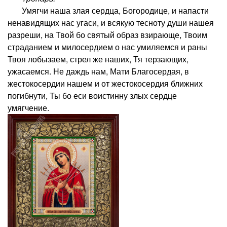
Умягчи наша злая сердца, Богородице, и напасти
ненавидящих нас угаси, и всякую тесноту души нашея
разреши, на Твой бо святый образ взирающе, Твоим
страданием и милосердием о нас умиляемся и раны
Твоя лобызаем, стрел же наших, Тя терзающих,
ужасаемся. Не даждь нам, Мати Благосердая, в
жестокосердии нашем и от жестокосердия ближних
погибнути, Ты бо еси воистинну злых сердце
умягчение.