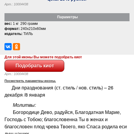
Арт.: 10004438
Параметры
вес:
1 кг 290 грамм
формат:
240x210x60мм
издатель:
ТИЛЬ
Для этой иконы Вы можете подобрать киот
Арт.: 10004438
Посмотреть параметры иконы.
Дни празднования (ст. стиль / нов. стиль) – 26
декабря /8 января
Молитвы:
Богородице Дево, радуйся, Благодатная Марие,
Господь с Тобою; благословенна Ты в женах и
благословен плод чрева Твоего, яко Спаса родила еси
душ наших.