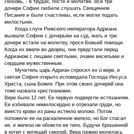
Любовь, - в трудах, посте и молитве. Все три
дочери Софии любили слушать Священное
Писание и были счастливы, если могли подать
милостыню.
Когда слуги Римского императора Адриана
вызвали Софию с дочерьми на суд, мать и три
дочери встали на молитву, прося Божьей помощи.
Когда их ввели во дворец, они предстали перед
Адрианом с лицами светлыми, очами веселыми и
сердцем мужественным.
Мучитель царь Адриан спросил их о вере, и
святая София открыто исповедала Господа Иисуса
Христа, сына Божия. При этом своих дочерей она
тоже назвала христианками.
Вере было 12 лет. Ее первую подвергли истязаниям.
Ее избивали немилосердно и отрезали груди, но
вместо крови из раны истекло молоко. Потом
положили ее на раскаленное железо, но Бог спасал
ее, и железо не обожгло ее тело. Будучи брошенной
в котел с кипящей смолой, Вера громко молилась